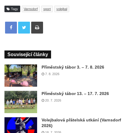
Tagy
Varnsdorf
sport
volejbal
Tisknout
Související články
Příměstský tábor 3. – 7. 8. 2026
7. 8. 2026
Příměstský tábor 13. – 17. 7. 2026
20. 7. 2026
Volejbalová přátelská utkání (Varnsdorf
2026)
18. 7. 2026