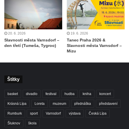
20. 6. 2026
19. 6. 2026
Slavnosti města Varnsdorf –
Tanec Praha 2026 &
den třetí (Tumeša, Tygroo)
Slavnosti města Varnsdorf –
Mizu
Štítky
basket
divadlo
festival
hudba
kniha
koncert
Krásná Lípa
Loreta
muzeum
přednáška
představení
Rumburk
sport
Varnsdorf
výstava
Česká Lípa
Šluknov
škola