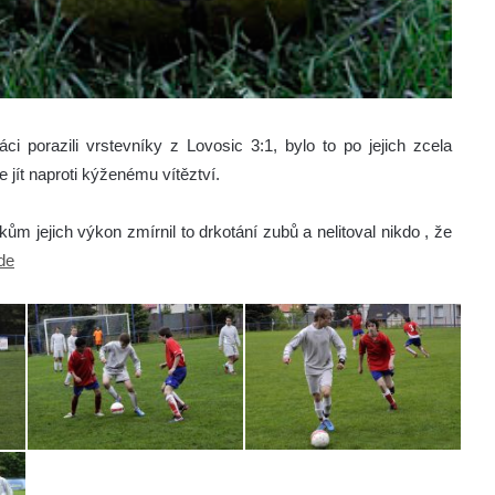
 porazili vrstevníky z Lovosic 3:1, bylo to po jejich zcela
 jít naproti kýženému vítěztví.
m jejich výkon zmírnil to drkotání zubů a nelitoval nikdo , že
zde