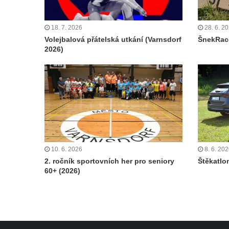
18. 7. 2026
28. 6. 2
Volejbalová přátelská utkání (Varnsdorf
ŠnekRace
2026)
10. 6. 2026
8. 6. 20
2. ročník sportovních her pro seniory
Štěkatlo
60+ (2026)