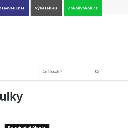
naseveru.net
výběžek.eu
cokolivokoli.cz
bulky
Související články