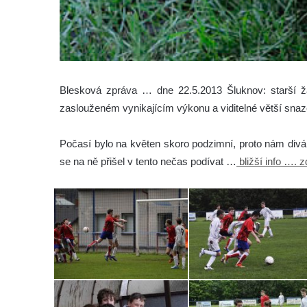
Blesková zpráva … dne 22.5.2013 Šluknov: starší žáci
zaslouženém vynikajícím výkonu a viditelné větší snaze
Počasí bylo na květen skoro podzimní, proto nám diváků
se na ně přišel v tento nečas podívat …
bližší info …. 