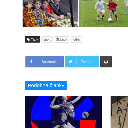
Tagy
sport
Šluknov
fotbal
Tisknout
Facebook
Twitter
Podobné články