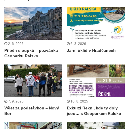
2. 6. 2026
6. 3. 2026
Příběh sloupků – pozvánka
Jarní úklid v Hradčanech
Geoparku Ralsko
7. 9. 2025
10. 8. 2025
Výlet za podstávkou – Nový
Exkurzi Řekni, kde ty doly
Bor
jsou… s Geoparkem Ralsko