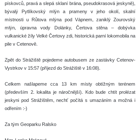
pískovců, pravá a slepá sklaní brána, pseudokrasová jeskyně),
bývalý Pytlíkovský mlýn a prameny v jeho okolí, skalní
místnosti u Růtova mlýna pod Vápnem, zaniklý Zourovský
mlýn, úpravna vody Dolánky, Čertova stěna – dobývka
vulkanické žíly Velké Čertovy zdi, historická parní lokomobila na
pile v Cetenově.
Zpět do Strážiště pojedeme autobusem ze zastávky Cetenov-
Vystrkov v 15:57 (příjezd do Strážiště v 16:08).
Celkem našlapeme cca 13 km místy obtížným terénem
(především 2. lokalita je náročnější). Kdo bude chtít prolézat
jeskyni pod Strážištěm, nechť počítá s umazáním a možná i
odřením :-)
Za tým Geoparku Ralsko