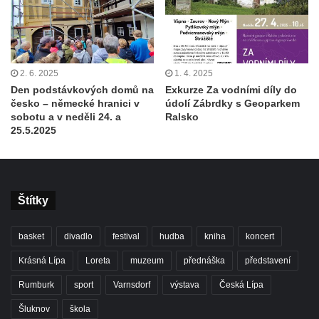
2. 6. 2025
1. 4. 2025
Den podstávkových domů na
Exkurze Za vodními díly do
česko – německé hranici v
údolí Zábrdky s Geoparkem
sobotu a v neděli 24. a
Ralsko
25.5.2025
Štítky
basket
divadlo
festival
hudba
kniha
koncert
Krásná Lípa
Loreta
muzeum
přednáška
představení
Rumburk
sport
Varnsdorf
výstava
Česká Lípa
Šluknov
škola