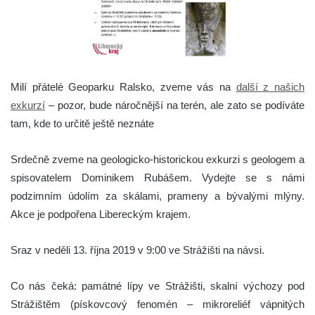
Milí přátelé Geoparku Ralsko, zveme vás na
další z našich
exkurzí
– pozor, bude náročnější na terén, ale zato se podíváte
tam, kde to určitě ještě neznáte
Srdečně zveme na geologicko-historickou exkurzi s geologem a
spisovatelem Dominikem Rubášem. Vydejte se s námi
podzimním údolím za skálami, prameny a bývalými mlýny.
Akce je podpořena Libereckým krajem.
Sraz v neděli 13. října 2019 v 9:00 ve Strážišti na návsi.
Co nás čeká: památné lípy ve Strážišti, skalní výchozy pod
Strážištěm (pískovcový fenomén – mikroreliéf vápnitých