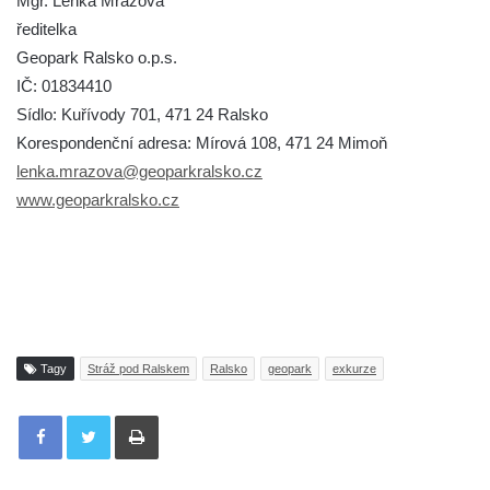
Mgr. Lenka Mrázová
ředitelka
Geopark Ralsko o.p.s.
IČ: 01834410
Sídlo: Kuřívody 701, 471 24 Ralsko
Korespondenční adresa: Mírová 108, 471 24 Mimoň
lenka.mrazova@geoparkralsko.cz
www.geoparkralsko.cz
Tagy
Stráž pod Ralskem
Ralsko
geopark
exkurze
Tisknout