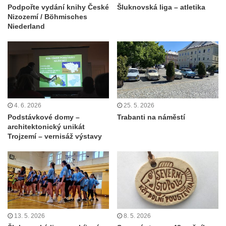
Podpořte vydání knihy České
Šluknovská liga – atletika
Nizozemí / Böhmisches
Niederland
4. 6. 2026
25. 5. 2026
Podstávkové domy –
Trabanti na náměstí
architektonický unikát
Trojzemí – vernisáž výstavy
13. 5. 2026
8. 5. 2026