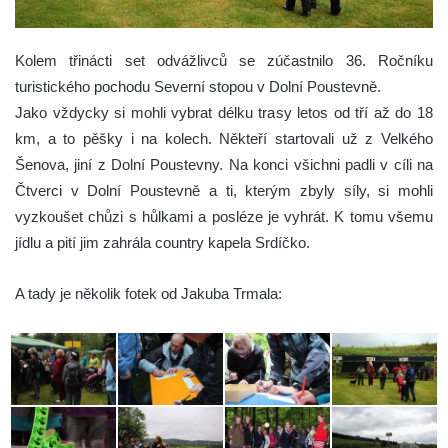
Kolem třinácti set odvážlivců se zúčastnilo 36. Ročníku
turistického pochodu Severní stopou v Dolní Poustevně.
Jako vždycky si mohli vybrat délku trasy letos od tří až do 18
km, a to pěšky i na kolech. Někteří startovali už z Velkého
Šenova, jiní z Dolní Poustevny. Na konci všichni padli v cíli na
Čtverci v Dolní Poustevně a ti, kterým zbyly síly, si mohli
vyzkoušet chůzi s hůlkami a posléze je vyhrát. K tomu všemu
jídlu a pití jim zahrála country kapela Srdíčko.
A tady je několik fotek od Jakuba Trmala: