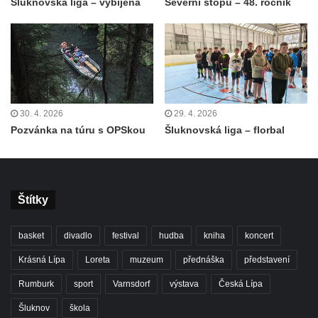
Šluknovská liga – vybíjená
Severní stopu – 48. ročník
30. 4. 2026
29. 4. 2026
Pozvánka na túru s OPSkou
Šluknovská liga – florbal
Štítky
basket
divadlo
festival
hudba
kniha
koncert
Krásná Lípa
Loreta
muzeum
přednáška
představení
Rumburk
sport
Varnsdorf
výstava
Česká Lípa
Šluknov
škola