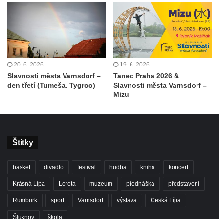
20. 6. 2026
19. 6. 2026
Slavnosti města Varnsdorf –
Tanec Praha 2026 &
den třetí (Tumeša, Tygroo)
Slavnosti města Varnsdorf –
Mizu
Štítky
basket
divadlo
festival
hudba
kniha
koncert
Krásná Lípa
Loreta
muzeum
přednáška
představení
Rumburk
sport
Varnsdorf
výstava
Česká Lípa
Šluknov
škola