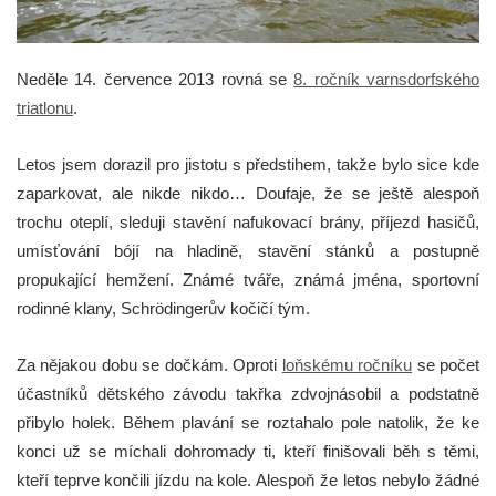
Neděle 14. července 2013 rovná se
8. ročník varnsdorfského
triatlonu
.
Letos jsem dorazil pro jistotu s předstihem, takže bylo sice kde
zaparkovat, ale nikde nikdo… Doufaje, že se ještě alespoň
trochu oteplí, sleduji stavění nafukovací brány, příjezd hasičů,
umísťování bójí na hladině, stavění stánků a postupně
propukající hemžení. Známé tváře, známá jména, sportovní
rodinné klany, Schrödingerův kočičí tým.
Za nějakou dobu se dočkám. Oproti
loňskému ročníku
se počet
účastníků dětského závodu takřka zdvojnásobil a podstatně
přibylo holek. Během plavání se roztahalo pole natolik, že ke
konci už se míchali dohromady ti, kteří finišovali běh s těmi,
kteří teprve končili jízdu na kole. Alespoň že letos nebylo žádné