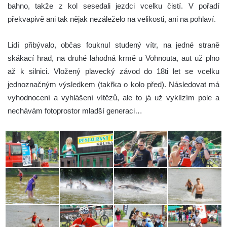
bahno, takže z kol sesedali jezdci vcelku čistí. V pořadí
překvapivě ani tak nějak nezáleželo na velikosti, ani na pohlaví.
Lidí přibývalo, občas fouknul studený vítr, na jedné straně
skákací hrad, na druhé lahodná krmě u Vohnouta, aut už plno
až k silnici. Vložený plavecký závod do 18ti let se vcelku
jednoznačným výsledkem (takřka o kolo před). Následovat má
vyhodnocení a vyhlášení vítězů, ale to já už vyklízím pole a
nechávám fotoprostor mladší generaci…