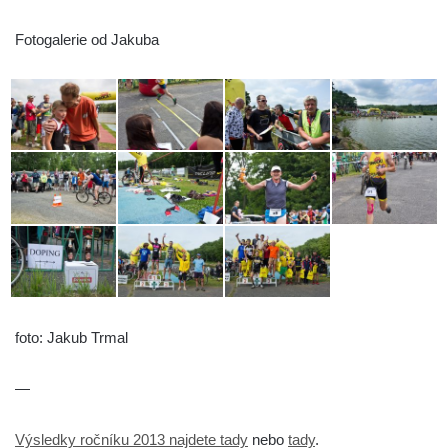
Fotogalerie od Jakuba
foto: Jakub Trmal
—
Výsledky ročníku 2013 najdete tady
nebo
tady
.