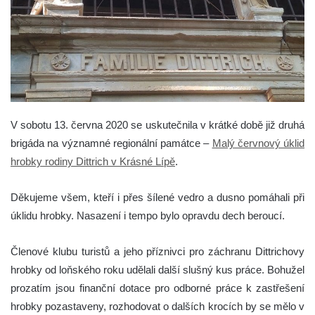
V sobotu 13. června 2020 se uskutečnila v krátké době již druhá
brigáda na významné regionální památce –
Malý červnový úklid
hrobky rodiny Dittrich v Krásné Lípě
.
Děkujeme všem, kteří i přes šílené vedro a dusno pomáhali při
úklidu hrobky. Nasazení i tempo bylo opravdu dech beroucí.
Členové klubu turistů a jeho příznivci pro záchranu Dittrichovy
hrobky od loňského roku udělali další slušný kus práce. Bohužel
prozatím jsou finanční dotace pro odborné práce k zastřešení
hrobky pozastaveny, rozhodovat o dalších krocích by se mělo v