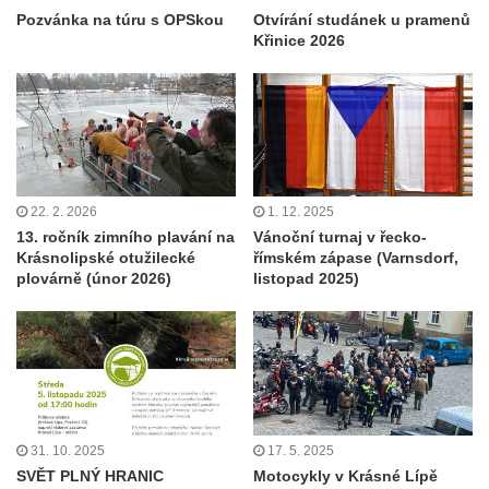
Pozvánka na túru s OPSkou
Otvírání studánek u pramenů
Křinice 2026
22. 2. 2026
1. 12. 2025
13. ročník zimního plavání na
Vánoční turnaj v řecko-
Krásnolipské otužilecké
římském zápase (Varnsdorf,
plovárně (únor 2026)
listopad 2025)
31. 10. 2025
17. 5. 2025
SVĚT PLNÝ HRANIC
Motocykly v Krásné Lípě