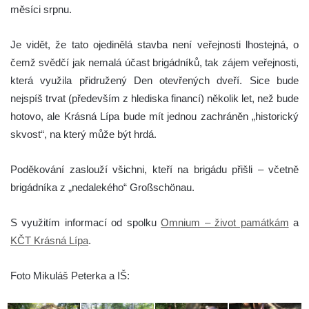
měsíci srpnu.
Je vidět, že tato ojedinělá stavba není veřejnosti lhostejná, o
čemž svědčí jak nemalá účast brigádníků, tak zájem veřejnosti,
která využila přidružený Den otevřených dveří. Sice bude
nejspíš trvat (především z hlediska financí) několik let, než bude
hotovo, ale Krásná Lípa bude mít jednou zachráněn „historický
skvost“, na který může být hrdá.
Poděkování zaslouží všichni, kteří na brigádu přišli – včetně
brigádníka z „nedalekého“ Großschönau.
S využitím informací od spolku
Omnium – život památkám
a
KČT Krásná Lípa
.
Foto Mikuláš Peterka a IŠ: