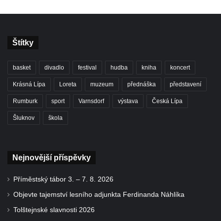
Štítky
basket
divadlo
festival
hudba
kniha
koncert
Krásná Lípa
Loreta
muzeum
přednáška
představení
Rumburk
sport
Varnsdorf
výstava
Česká Lípa
Šluknov
škola
Nejnovější příspěvky
Příměstský tábor 3. – 7. 8. 2026
Objevte tajemství lesního adjunkta Ferdinanda Náhlíka
Tolštejnské slavnosti 2026