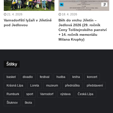
21. 4. 2026
18. 4. 2026
Varnsdorfští lyžaři v Jiřetíně
Běh do vrchu Jiřetín –
pod Jedlovou
Jedlová 2026 (29. ročník
Ceny Tolštejnského panství
+ 14. ročník memoriálu
Milana Krupky)
Štítky
basket
divadlo
festival
hudba
kniha
koncert
Krásná Lípa
Loreta
muzeum
přednáška
představení
Rumburk
sport
Varnsdorf
výstava
Česká Lípa
Šluknov
škola