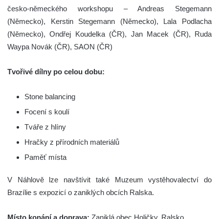
česko-německého workshopu – Andreas Stegemann
(Německo), Kerstin Stegemann (Německo), Lala Podlacha
(Německo), Ondřej Koudelka (ČR), Jan Macek (ČR), Ruda
Waypa Novák (ČR), SAON (ČR)
Tvořivé dílny po celou dobu:
Stone balancing
Focení s koulí
Tváře z hlíny
Hračky z přírodních materiálů
Paměť místa
V Náhlově lze navštívit také Muzeum vystěhovalectví do
Brazílie s expozicí o zaniklých obcích Ralska.
Místo konání a doprava:
Zaniklá obec Holičky, Ralsko