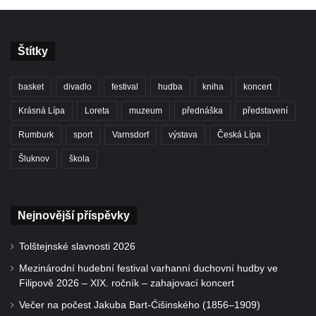
Štítky
basket
divadlo
festival
hudba
kniha
koncert
Krásná Lípa
Loreta
muzeum
přednáška
představení
Rumburk
sport
Varnsdorf
výstava
Česká Lípa
Šluknov
škola
Nejnovější příspěvky
Tolštejnské slavnosti 2026
Mezinárodní hudební festival varhanní duchovní hudby ve
Filipově 2026 – XIX. ročník – zahajovací koncert
Večer na počest Jakuba Bart-Ćišinského (1856–1909)