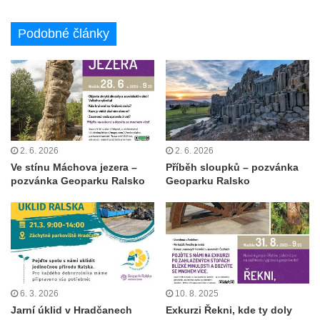
Podobné články
2. 6. 2026
2. 6. 2026
Ve stínu Máchova jezera –
Příběh sloupků – pozvánka
pozvánka Geoparku Ralsko
Geoparku Ralsko
6. 3. 2026
10. 8. 2025
Jarní úklid v Hradčanech
Exkurzi Řekni, kde ty doly