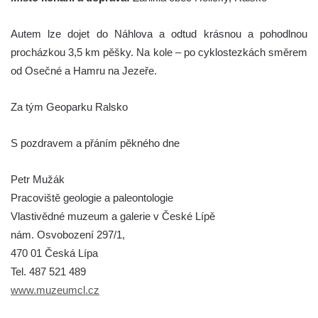
Autem lze dojet do Náhlova a odtud krásnou a pohodlnou
procházkou 3,5 km pěšky. Na kole – po cyklostezkách směrem
od Osečné a Hamru na Jezeře.
Za tým Geoparku Ralsko
S pozdravem a přáním pěkného dne
Petr Mužák
Pracoviště geologie a paleontologie
Vlastivědné muzeum a galerie v České Lípě
nám. Osvobození 297/1,
470 01 Česká Lípa
Tel. 487 521 489
www.muzeumcl.cz