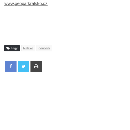
www.geoparkralsko.cz
Tagy
Ralsko
geopark
Tisknout