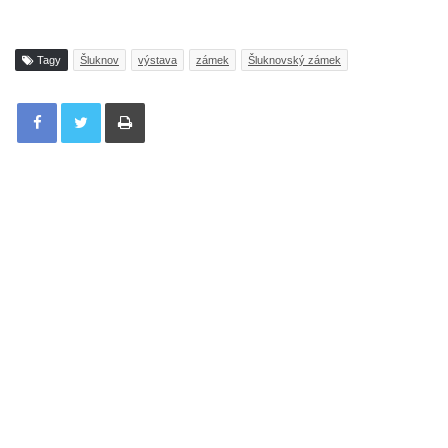
Tagy
Šluknov
výstava
zámek
Šluknovský zámek
Tisknout