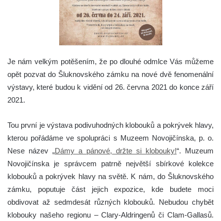
Je nám velkým potěšením, že po dlouhé odmlce Vás můžeme
opět pozvat do Šluknovského zámku na nové dvě fenomenální
výstavy, které budou k vidění od 26. června 2021 do konce září
2021.
Tou první je výstava podivuhodných klobouků a pokrývek hlavy,
kterou pořádáme ve spolupráci s Muzeem Novojičínska, p. o.
Nese název „
Dámy a pánové, držte si klobouky!
“. Muzeum
Novojičínska je správcem patrně největší sbírkové kolekce
klobouků a pokrývek hlavy na světě. K nám, do Šluknovského
zámku, poputuje část jejich expozice, kde budete moci
obdivovat až sedmdesát různých klobouků. Nebudou chybět
klobouky našeho regionu – Clary-Aldringenů či Clam-Gallasů.