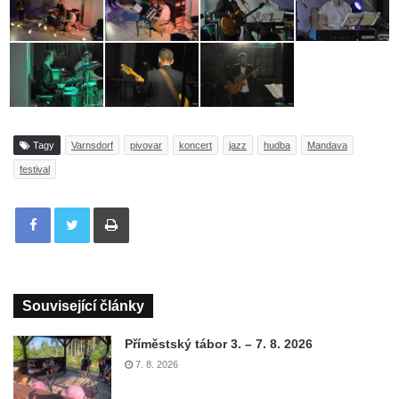
Tagy
Varnsdorf
pivovar
koncert
jazz
hudba
Mandava
festival
Tisknout
Související články
Příměstský tábor 3. – 7. 8. 2026
7. 8. 2026