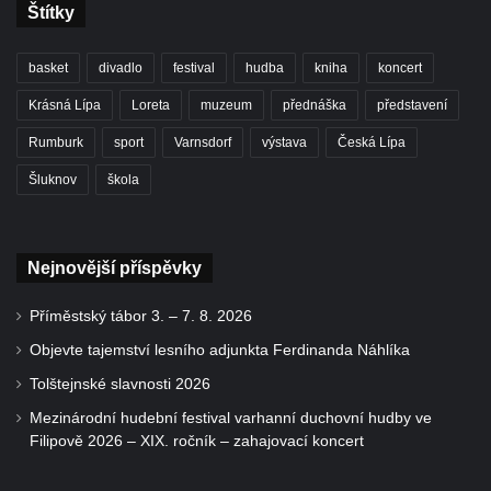
Štítky
basket
divadlo
festival
hudba
kniha
koncert
Krásná Lípa
Loreta
muzeum
přednáška
představení
Rumburk
sport
Varnsdorf
výstava
Česká Lípa
Šluknov
škola
Nejnovější příspěvky
Příměstský tábor 3. – 7. 8. 2026
Objevte tajemství lesního adjunkta Ferdinanda Náhlíka
Tolštejnské slavnosti 2026
Mezinárodní hudební festival varhanní duchovní hudby ve
Filipově 2026 – XIX. ročník – zahajovací koncert