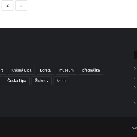
2
»
rt
Krásná Lípa
Loreta
muzeum
přednáška
Česká Lípa
Šluknov
škola
we