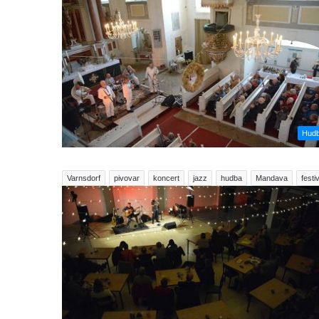
Hud
Varnsdorf
pivovar
koncert
jazz
hudba
Mandava
festi