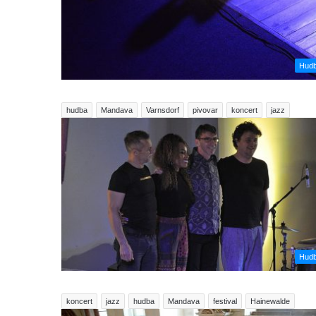
Hud
hudba
Mandava
Varnsdorf
pivovar
koncert
jazz
Hud
koncert
jazz
hudba
Mandava
festival
Hainewalde