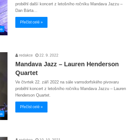
proběhl další koncert z letošního ročníku Mandava Jazzu –
Dan Bárta…
Přečíst celé »
ba
redakce
22. 9. 2022
Mandava Jazz – Lauren Henderson
Quartet
Ve čtvrtek 22. září 2022 na sále varnsdorfského pivovaru
proběhl koncert z letošního ročníku Mandava Jazzu – Lauren
Henderson Quartet.
Přečíst celé »
ba
redakce
10. 10. 2021