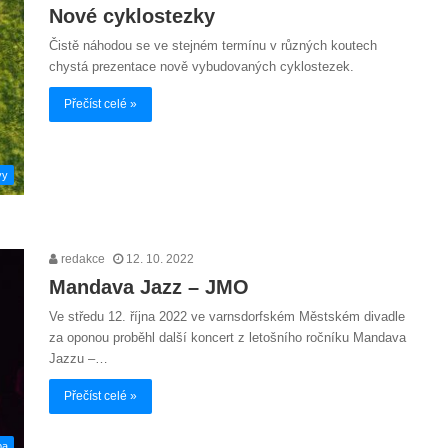
Nové cyklostezky
Čistě náhodou se ve stejném termínu v různých koutech
chystá prezentace nově vybudovaných cyklostezek.
Přečíst celé »
vy
redakce
12. 10. 2022
Mandava Jazz – JMO
Ve středu 12. října 2022 ve varnsdorfském Městském divadle
za oponou proběhl další koncert z letošního ročníku Mandava
Jazzu –…
Přečíst celé »
ba