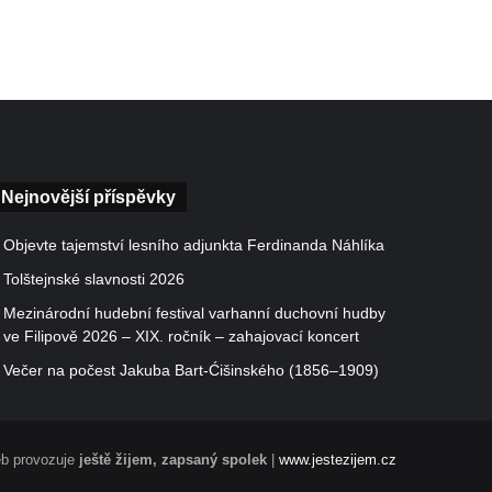
Nejnovější příspěvky
Objevte tajemství lesního adjunkta Ferdinanda Náhlíka
Tolštejnské slavnosti 2026
Mezinárodní hudební festival varhanní duchovní hudby
ve Filipově 2026 – XIX. ročník – zahajovací koncert
Večer na počest Jakuba Bart-Ćišinského (1856–1909)
b provozuje
ještě žijem, zapsaný spolek
|
www.jestezijem.cz