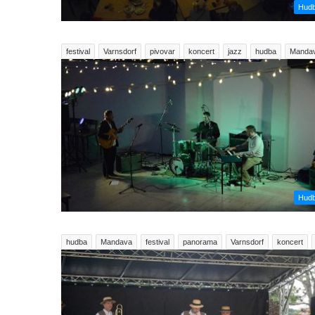
Hud
festival
Varnsdorf
pivovar
koncert
jazz
hudba
Manda
Hud
hudba
Mandava
festival
panorama
Varnsdorf
koncert