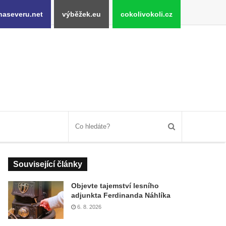
naseveru.net
výběžek.eu
cokolivokoli.cz
Související články
Objevte tajemství lesního
adjunkta Ferdinanda Náhlíka
6. 8. 2026