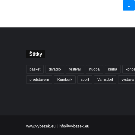
1
Štítky
basket
divadlo
festival
hudba
kniha
konce
představení
Rumburk
sport
Varnsdorf
výstava
www.vybezek.eu
|
info@vybezek.eu