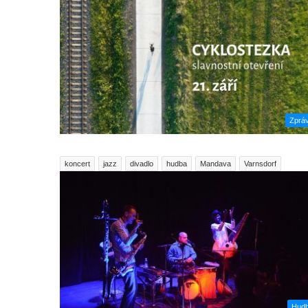
Zprá
koncert
jazz
divadlo
hudba
Mandava
Varnsdorf
Hud