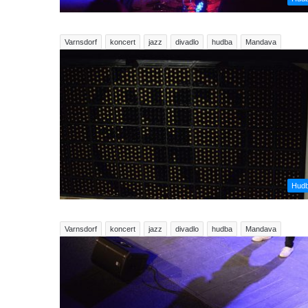
Varnsdorf
koncert
jazz
divadlo
hudba
Mandava
Hud
Varnsdorf
koncert
jazz
divadlo
hudba
Mandava