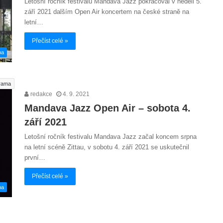
Letošní ročník festivalu Mandava Jazz pokračoval v neděli 5.
září 2021 dalším Open Air koncertem na české straně na
letní…
Přečíst celé »
ba
rama
redakce
4. 9. 2021
Mandava Jazz Open Air – sobota 4.
září 2021
Letošní ročník festivalu Mandava Jazz začal koncem srpna
na letní scéně Zittau, v sobotu 4. září 2021 se uskutečnil
první…
Přečíst celé »
ba