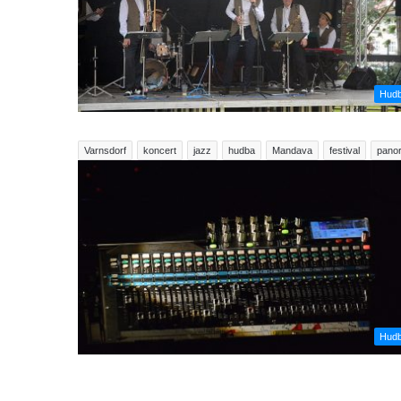
Hud
Varnsdorf
koncert
jazz
hudba
Mandava
festival
pano
Hud