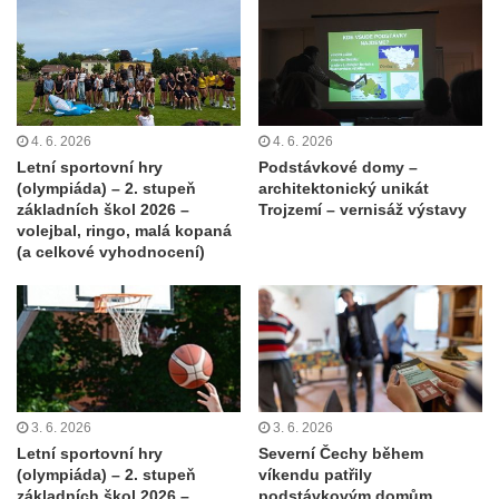
4. 6. 2026
4. 6. 2026
Letní sportovní hry
Podstávkové domy –
(olympiáda) – 2. stupeň
architektonický unikát
základních škol 2026 –
Trojzemí – vernisáž výstavy
volejbal, ringo, malá kopaná
(a celkové vyhodnocení)
3. 6. 2026
3. 6. 2026
Letní sportovní hry
Severní Čechy během
(olympiáda) – 2. stupeň
víkendu patřily
základních škol 2026 –
podstávkovým domům