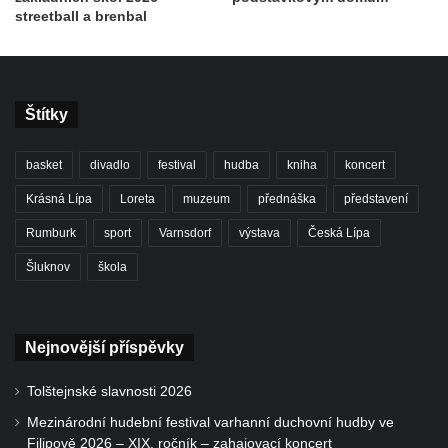
streetball a brenbal
Štítky
basket
divadlo
festival
hudba
kniha
koncert
Krásná Lípa
Loreta
muzeum
přednáška
představení
Rumburk
sport
Varnsdorf
výstava
Česká Lípa
Šluknov
škola
Nejnovější příspěvky
Tolštejnské slavnosti 2026
Mezinárodní hudební festival varhanní duchovní hudby ve
Filipově 2026 – XIX. ročník – zahajovací koncert