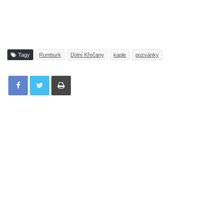
Tagy
Rumburk
Dolní Křečany
kaple
pozvánky
Tisknout