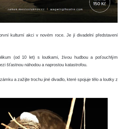
vní kulturní akci v novém roce. Je jí divadelní představení
blikum (od 10 let) s loutkami, živou hudbou a poťouchlým
ezi šťastnou náhodou a naprostou katastrofou.
mku a zažijte trochu jiné divadlo, které spojuje tělo a loutky z