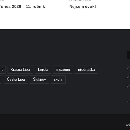
Tunes 2026 – 11. ročník
Nejsem cvok!
rt
Krásná Lípa
Loreta
muzeum
přednáška
Česká Lípa
Šluknov
škola
we