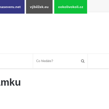
naseveru.net
výběžek.eu
cokolivokoli.cz
zámku