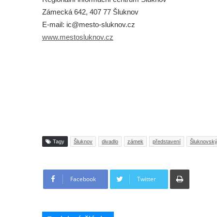
Zámecká 642, 407 77 Šluknov
E-mail: ic@mesto-sluknov.cz
www.mestosluknov.cz
Tagy
Šluknov
divadlo
zámek
představení
Šluknovsk
Tisknout
Facebook
Twitter