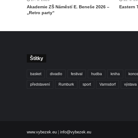
Akademie ZŠ Náměstí E. Beneše 2026 –
Eastern 
„Retro party“
Štítky
basket
divadlo
festival
hudba
kniha
konce
představení
Rumburk
sport
Varnsdorf
výstava
www.vybezek.eu
|
info@vybezek.eu