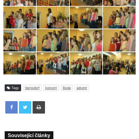
Tagy
Varnsdorf
koncert
škola
advent
Tisknout
Související články