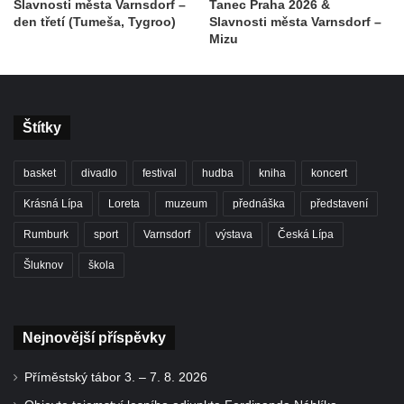
Slavnosti města Varnsdorf –
Tanec Praha 2026 &
den třetí (Tumeša, Tygroo)
Slavnosti města Varnsdorf –
Mizu
Štítky
basket
divadlo
festival
hudba
kniha
koncert
Krásná Lípa
Loreta
muzeum
přednáška
představení
Rumburk
sport
Varnsdorf
výstava
Česká Lípa
Šluknov
škola
Nejnovější příspěvky
Příměstský tábor 3. – 7. 8. 2026