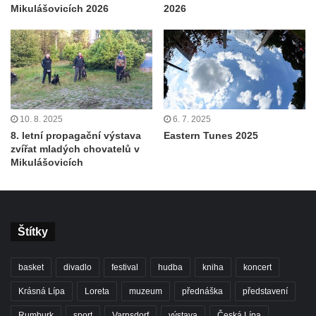
Mikulášovicích 2026
2026
10. 8. 2025
6. 7. 2025
8. letní propagační výstava
Eastern Tunes 2025
zvířat mladých chovatelů v
Mikulášovicích
Štítky
basket
divadlo
festival
hudba
kniha
koncert
Krásná Lípa
Loreta
muzeum
přednáška
představení
Rumburk
sport
Varnsdorf
výstava
Česká Lípa