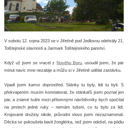
V sobotu 12. srpna 2023 se v Jiřetíně pod Jedlovou odehrály 21.
Tolštejnské slavnosti a Jarmark Tolštejnského panství.
Když už jsem se vracel z
Nového Boru
, usoudil jsem, že pár
minut navíc mne nezabije a můžu si v Jiřetíně udělat zastávku.
Vpadl jsem kamsi doprostřed. Stánky tu byly, lidi tu byli. S
překvapením musím konstatovat, že stánkařů jsem poznal jen
pár, a známé tváře mezi přítomnými návštěvníky bych spočítal
na prstech jedné ruky – nemám tušení, co tu bylo za lidi.
Krojované družiny nikde, průvodní slovo jsem nezaznamenal.
Děcka se pokoušela bavit žonglérka, než jsem odešel, na pódiu