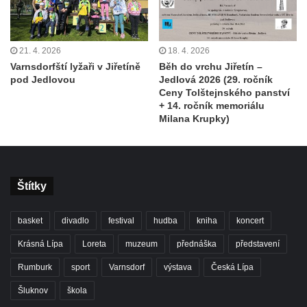
21. 4. 2026
18. 4. 2026
Varnsdorfští lyžaři v Jiřetíně
Běh do vrchu Jiřetín –
pod Jedlovou
Jedlová 2026 (29. ročník
Ceny Tolštejnského panství
+ 14. ročník memoriálu
Milana Krupky)
Štítky
basket
divadlo
festival
hudba
kniha
koncert
Krásná Lípa
Loreta
muzeum
přednáška
představení
Rumburk
sport
Varnsdorf
výstava
Česká Lípa
Šluknov
škola