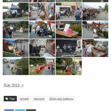
Rok 2019 ->
Tagy
jarmark
slavnosti
Jiřetín pod Jedlovou
Tisknout