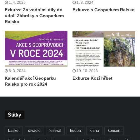
1. 4. 2025
1. 8. 2024
Exkurze Za vodními díly do
Exkurze s Geoparkem Ralsko
údolí Zábrdky s Geoparkem
Ralsko
6. 3. 2024
19. 10. 2023
Kalendář akcí Geoparku
Exkurze Kozí hřbet
Ralsko pro rok 2024
Štítky
basket
divadlo
festival
hudba
kniha
koncert