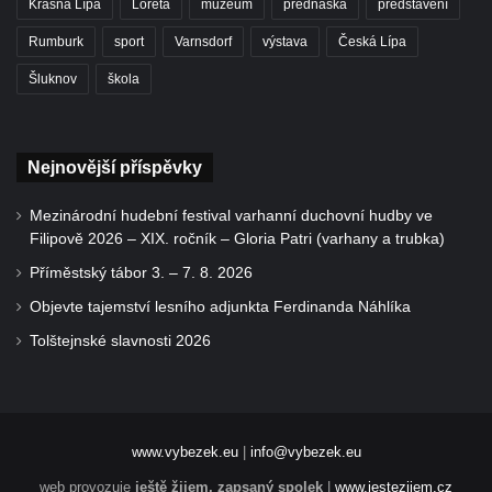
Krásná Lípa
Loreta
muzeum
přednáška
představení
Rumburk
sport
Varnsdorf
výstava
Česká Lípa
Šluknov
škola
Nejnovější příspěvky
Mezinárodní hudební festival varhanní duchovní hudby ve
Filipově 2026 – XIX. ročník – Gloria Patri (varhany a trubka)
Příměstský tábor 3. – 7. 8. 2026
Objevte tajemství lesního adjunkta Ferdinanda Náhlíka
Tolštejnské slavnosti 2026
www.vybezek.eu
|
info@vybezek.eu
web provozuje
ještě žijem, zapsaný spolek
|
www.jestezijem.cz