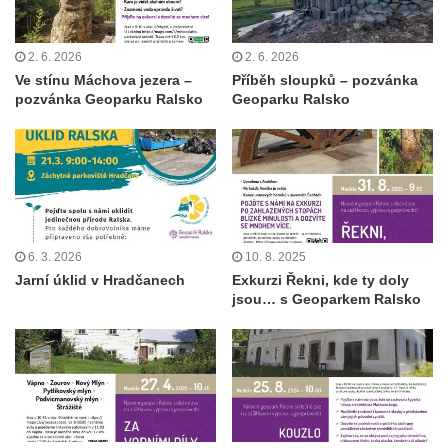
2. 6. 2026
2. 6. 2026
Ve stínu Máchova jezera –
Příběh sloupků – pozvánka
pozvánka Geoparku Ralsko
Geoparku Ralsko
6. 3. 2026
10. 8. 2025
Jarní úklid v Hradčanech
Exkurzi Řekni, kde ty doly
jsou… s Geoparkem Ralsko