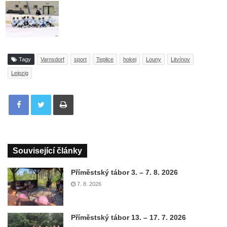
Tagy
Varnsdorf
sport
Teplice
hokej
Louny
Litvínov
Leipzig
Tisknout
Související články
Příměstský tábor 3. – 7. 8. 2026
7. 8. 2026
Příměstský tábor 13. – 17. 7. 2026