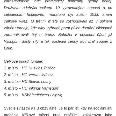
varnsdorfském ledě předváděly pohledný rychlý hokej.
Družstva odehrála celkem 10 vyrovnaných zápasů a po
celodenním hokejovém maratonu byl kolem 20:00 znám
celkový vítěz. O třetím místě se rozhodovalo až v úplném
závěru turnaje, kde díky vyhrané první půlce domácí Vikingové
zdramatizovali boj o bronz. Bohužel v poslední částí již
Vikingům došly síly a tak poslední cenný kov bral soupeř z
Loun.
Celkové pořadí turnaje:
1. místo – HC Huskies Teplice
2. místo – HC Verva Litvínov
3. místo – HC Slovan Louny
4. místo – HC Vikings Varnsdorf
5. místo – KSW Icefighters Leipzig
Svět je zvláštní a FB obzvláště. Je to pár let, kdy na sociální síti
proběhlo křížové tažení proti profilům, založeným jako