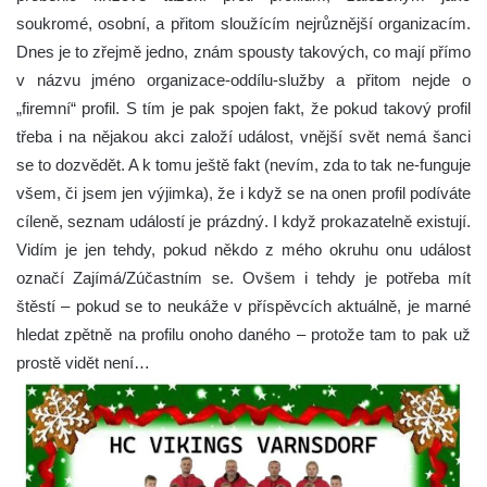
soukromé, osobní, a přitom sloužícím nejrůznější organizacím.
Dnes je to zřejmě jedno, znám spousty takových, co mají přímo
v názvu jméno organizace-oddílu-služby a přitom nejde o
„firemní“ profil. S tím je pak spojen fakt, že pokud takový profil
třeba i na nějakou akci založí událost, vnější svět nemá šanci
se to dozvědět. A k tomu ještě fakt (nevím, zda to tak ne-funguje
všem, či jsem jen výjimka), že i když se na onen profil podíváte
cíleně, seznam událostí je prázdný. I když prokazatelně existují.
Vidím je jen tehdy, pokud někdo z mého okruhu onu událost
označí Zajímá/Zúčastním se. Ovšem i tehdy je potřeba mít
štěstí – pokud se to neukáže v příspěvcích aktuálně, je marné
hledat zpětně na profilu onoho daného – protože tam to pak už
prostě vidět není…