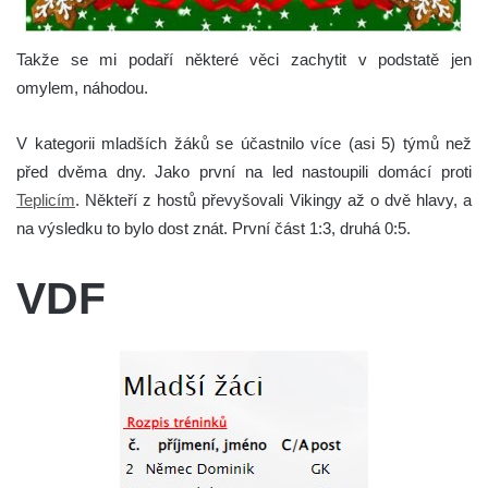
Takže se mi podaří některé věci zachytit v podstatě jen
omylem, náhodou.
V kategorii mladších žáků se účastnilo více (asi 5) týmů než
před dvěma dny. Jako první na led nastoupili domácí proti
Teplicím
. Někteří z hostů převyšovali Vikingy až o dvě hlavy, a
na výsledku to bylo dost znát. První část 1:3, druhá 0:5.
VDF