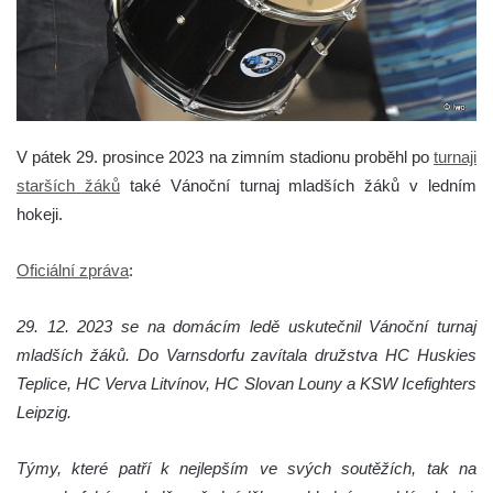
V pátek 29. prosince 2023 na zimním stadionu proběhl po
turnaji
starších žáků
také Vánoční turnaj mladších žáků v ledním
hokeji.
Oficiální zpráva
:
29. 12. 2023 se na domácím ledě uskutečnil Vánoční turnaj
mladších žáků. Do Varnsdorfu zavítala družstva HC Huskies
Teplice, HC Verva Litvínov, HC Slovan Louny a KSW Icefighters
Leipzig.
Týmy, které patří k nejlepším ve svých soutěžích, tak na