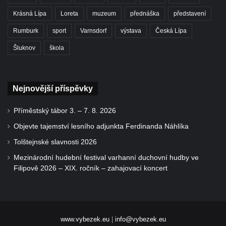
Krásná Lípa
Loreta
muzeum
přednáška
představení
Rumburk
sport
Varnsdorf
výstava
Česká Lípa
Šluknov
škola
Nejnovější příspěvky
Příměstský tábor 3. – 7. 8. 2026
Objevte tajemství lesního adjunkta Ferdinanda Náhlíka
Tolštejnské slavnosti 2026
Mezinárodní hudební festival varhanní duchovní hudby ve
Filipově 2026 – XIX. ročník – zahajovací koncert
www.vybezek.eu
|
info@vybezek.eu