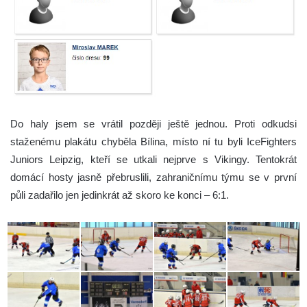
Do haly jsem se vrátil později ještě jednou. Proti odkudsi
staženému plakátu chyběla Bílina, místo ní tu byli IceFighters
Juniors Leipzig, kteří se utkali nejprve s Vikingy. Tentokrát
domácí hosty jasně přebruslili, zahraničnímu týmu se v první
půli zadařilo jen jedinkrát až skoro ke konci – 6:1.