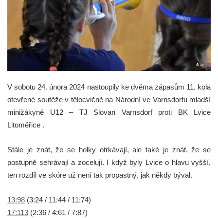
V sobotu 24. února 2024 nastoupily ke dvěma zápasům 11. kola
otevřené soutěže v tělocvičně na Národní ve Varnsdorfu mladší
minižákyně U12 – TJ Slovan Varnsdorf proti BK Lvice
Litoměřice .
Stále je znát, že se holky otrkávají, ale také je znát, že se
postupně sehrávají a zocelují. I když byly Lvice o hlavu vyšší,
ten rozdíl ve skóre už není tak propastný, jak někdy býval.
13:98
(3:24 / 11:44 / 11:74)
17:113
(2:36 / 4:61 / 7:87)