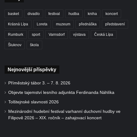
basket
divadlo
festival
hudba
kniha
koncert
Krásná Lípa
Loreta
muzeum
přednáška
představení
Rumburk
sport
Varnsdorf
výstava
Česká Lípa
Šluknov
škola
Nejnovější příspěvky
Příměstský tábor 3. – 7. 8. 2026
Objevte tajemství lesního adjunkta Ferdinanda Náhlíka
Tolštejnské slavnosti 2026
Mezinárodní hudební festival varhanní duchovní hudby ve
Filipově 2026 – XIX. ročník – zahajovací koncert