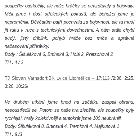
soupeřky odskočily, ale naše hráčky se nevzdávaly a bojovaly.
Měli jsme i dost střeleckých pokusů, ale bohužel jsme je
neproměnili. Děvčatům patří pochvala za bojovnost, ale ta musí
jít ruku v ruce s technickými dovednostmi. A nám stále chybí
tvrdý, jistý driblink, pohyb hráče bez míče a správné
načasování přihrávky.
Body : Šišuláková 6, Brtinská 3, Holá 2, Pretschová 2
TH : 4 / 2
TJ Slovan Varnsdorf:BK Lvice Litoměřice – 17:113
/2:36, 2:25,
3:26, 10:26/
Ve druhém utkání jsme hned na začátku zaspali obranu,
nesoustředili se. Potom se naše hra zlepšila, ale soupeřky byly
rychlejší, hrály kolektivněji a tentokrát jsme 100 neubránili.
Body: Šišuláková 8, Brtinská 4, Tremlová 4, Majkutová 1
TH : 8 /3