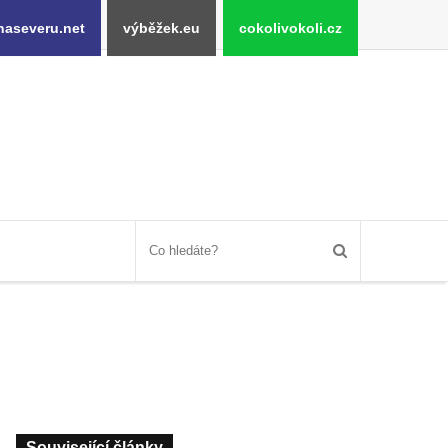
naseveru.net
výběžek.eu
cokolivokoli.cz
Související články