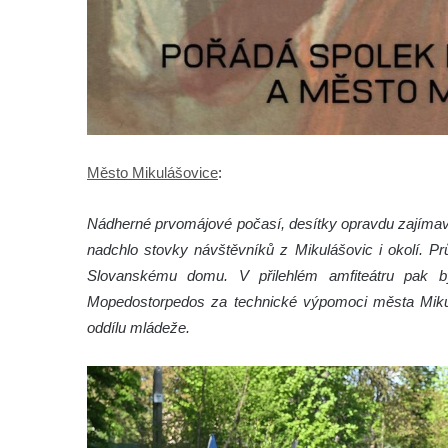
Město Mikulášovice
:
Nádherné prvomájové počasí, desítky opravdu zajímavých
nadchlo stovky návštěvníků z Mikulášovic i okolí. P
Slovanskému domu. V přilehlém amfiteátru pak b
Mopedostorpedos za technické výpomoci města Mikuláš
oddílu mládeže.