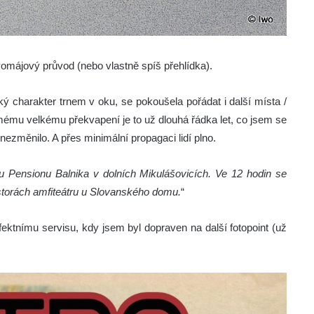
vomájový průvod (nebo vlastně spíš přehlídka).
ký charakter trnem v oku, se pokoušela pořádat i další místa /
mému velkému překvapení je to už dlouhá řádka let, co jsem se
nezměnilo. A přes minimální propagaci lidí plno.
u Pensionu Balnika v dolních Mikulášovicích. Ve 12 hodin se
ostorách amfiteátru u Slovanského domu.
“
fektnímu servisu, kdy jsem byl dopraven na další fotopoint (už