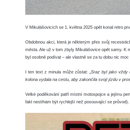
V Mikulášovicích se 1. května 2025 opět konal retro pr
Obdobnou akci, která je některým přes svůj recesistic
města. Ale už v tom zbyly Mikulášovice opět samy. K 
byl osobně podívat – ale vlastně se za tu dobu nic moc 
I ten text z minula může zůstat: „
Sraz byl jako vždy 
kolona vydala na cestu, aby zakončila svojí jízdu v pr
Velké poděkování patří místní motospojce a jejímu per
fakt nestíhám být rychlejší než posouvající se průvod).