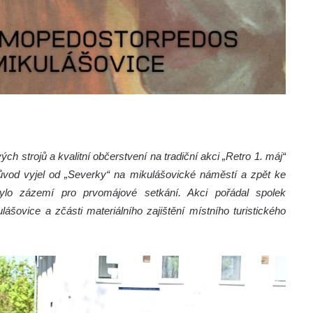
 strojů a kvalitní občerstvení na tradiční akci „Retro 1. máj“
růvod vyjel od „Severky“ na mikulášovické náměstí a zpět ke
ylo zázemí pro prvomájové setkání. Akci pořádal spolek
ovice a zčásti materiálního zajištění místního turistického