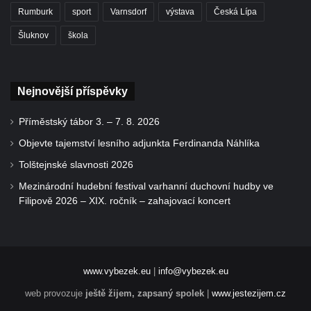
Rumburk
sport
Varnsdorf
výstava
Česká Lípa
Šluknov
škola
Nejnovější příspěvky
Příměstský tábor 3. – 7. 8. 2026
Objevte tajemství lesního adjunkta Ferdinanda Náhlíka
Tolštejnské slavnosti 2026
Mezinárodní hudební festival varhanní duchovní hudby ve
Filipově 2026 – XIX. ročník – zahajovací koncert
www.vybezek.eu
|
info@vybezek.eu
web provozuje
ještě žijem, zapsaný spolek
|
www.jestezijem.cz