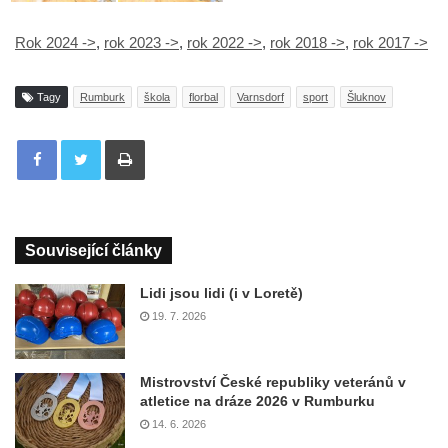
Rok 2024 ->
,
rok 2023 ->
,
rok 2022 ->
,
rok 2018 ->
,
rok 2017 ->
Tagy
Rumburk
škola
florbal
Varnsdorf
sport
Šluknov
Tisknout
Související články
Lidi jsou lidi (i v Loretě)
19. 7. 2026
Mistrovství České republiky veteránů v
atletice na dráze 2026 v Rumburku
14. 6. 2026