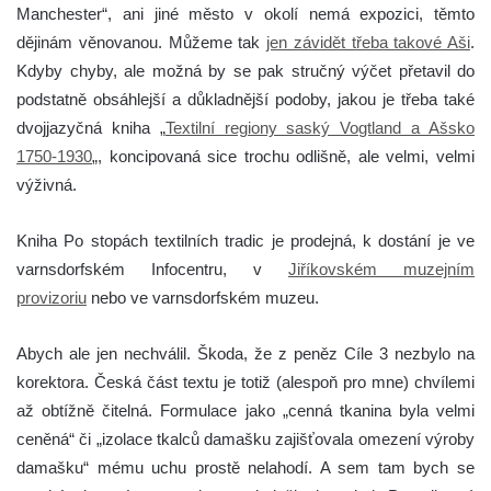
Manchester“, ani jiné město v okolí nemá expozici, těmto
dějinám věnovanou. Můžeme tak
jen závidět třeba takové Aši
.
Kdyby chyby, ale možná by se pak stručný výčet přetavil do
podstatně obsáhlejší a důkladnější podoby, jakou je třeba také
dvojjazyčná kniha „
Textilní regiony saský Vogtland a Ašsko
1750-1930
„, koncipovaná sice trochu odlišně, ale velmi, velmi
výživná.
Kniha Po stopách textilních tradic je prodejná, k dostání je ve
varnsdorfském Infocentru, v
Jiříkovském muzejním
provizoriu
nebo ve varnsdorfském muzeu.
Abych ale jen nechválil. Škoda, že z peněz Cíle 3 nezbylo na
korektora. Česká část textu je totiž (alespoň pro mne) chvílemi
až obtížně čitelná. Formulace jako „cenná tkanina byla velmi
ceněná“ či „izolace tkalců damašku zajišťovala omezení výroby
damašku“ mému uchu prostě nelahodí. A sem tam bych se