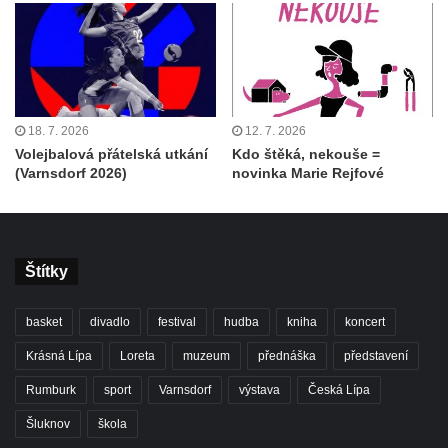
18. 7. 2026
12. 7. 2026
Volejbalová přátelská utkání
Kdo štěká, nekouše =
(Varnsdorf 2026)
novinka Marie Rejfové
Štítky
basket
divadlo
festival
hudba
kniha
koncert
Krásná Lípa
Loreta
muzeum
přednáška
představení
Rumburk
sport
Varnsdorf
výstava
Česká Lípa
Šluknov
škola