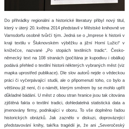
Do přihrádky regionální a historické literatury přibyl nový titul,
který v úterý 20. května 2014 představil v Městské knihovně ve
Varnsdorfu osobně tvůrčí tým. Jedná se o „Imprese k historii v
kraji textilu v Šluknovském výběžku a jižní Horní Lužici“ v
knížečce, nazvané „Po stopách textilních tradic“.
Česko-
německý text na 108 stranách (počítána je kupodivu i obálka)
podává přehled o textilní historii některých vybraných měst (viz
mapka uprostřed publikace). Dle slov autorů nejde o vědeckou
práci či vyčerpávající studii, ale o připomenutí toho, co bylo a
většinou již není, či o námět, kterým směrem by se mohlo upřít
důkladné bádání. U měst z obou stran hranice jsou tak citována
zjištěná fakta o textilní tradici, dohledatelná statistická data a
jmenovány firmy, podnikající v oboru. To vše doplněno řadou
historických obrázků. Jak zaznělo v diskuzi, doprovázející
představování knihy, takřka tragédií je, že ani „Severočeský