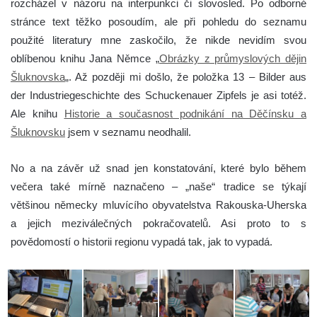
rozcházel v názoru na interpunkci či slovosled. Po odborné
stránce text těžko posoudím, ale při pohledu do seznamu
použité literatury mne zaskočilo, že nikde nevidím svou
oblíbenou knihu Jana Němce „
Obrázky z průmyslových dějin
Šluknovska
„. Až později mi došlo, že položka 13 – Bilder aus
der Industriegeschichte des Schuckenauer Zipfels je asi totéž.
Ale knihu
Historie a současnost podnikání na Děčínsku a
Šluknovsku
jsem v seznamu neodhalil.
No a na závěr už snad jen konstatování, které bylo během
večera také mírně naznačeno – „naše“ tradice se týkají
většinou německy mluvícího obyvatelstva Rakouska-Uherska
a jejich meziválečných pokračovatelů. Asi proto to s
povědomostí o historii regionu vypadá tak, jak to vypadá.