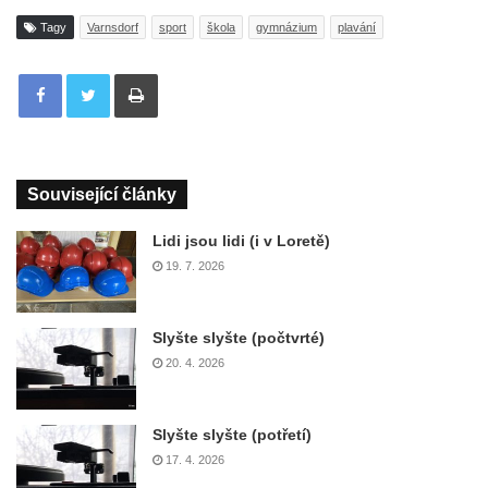
Tagy
Varnsdorf
sport
škola
gymnázium
plavání
Tisknout
Související články
Lidi jsou lidi (i v Loretě)
19. 7. 2026
Slyšte slyšte (počtvrté)
20. 4. 2026
Slyšte slyšte (potřetí)
17. 4. 2026