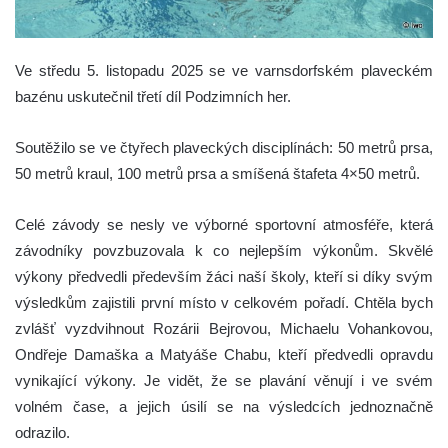
Ve středu 5. listopadu 2025 se ve varnsdorfském plaveckém
bazénu uskutečnil třetí díl Podzimních her.
Soutěžilo se ve čtyřech plaveckých disciplínách: 50 metrů prsa,
50 metrů kraul, 100 metrů prsa a smíšená štafeta 4×50 metrů.
Celé závody se nesly ve výborné sportovní atmosféře, která
závodníky povzbuzovala k co nejlepším výkonům. Skvělé
výkony předvedli především žáci naší školy, kteří si díky svým
výsledkům zajistili první místo v celkovém pořadí. Chtěla bych
zvlášť vyzdvihnout Rozárii Bejrovou, Michaelu Vohankovou,
Ondřeje Damaška a Matyáše Chabu, kteří předvedli opravdu
vynikající výkony. Je vidět, že se plavání věnují i ve svém
volném čase, a jejich úsilí se na výsledcích jednoznačně
odrazilo.