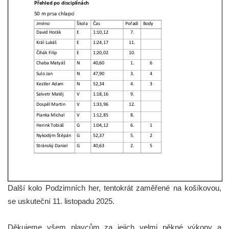
Další kolo Podzimních her, tentokrát zaměřené na košíkovou,
se uskuteční 11. listopadu 2025.
Děkujeme všem plavcům za jejich velmi pěkné výkony a