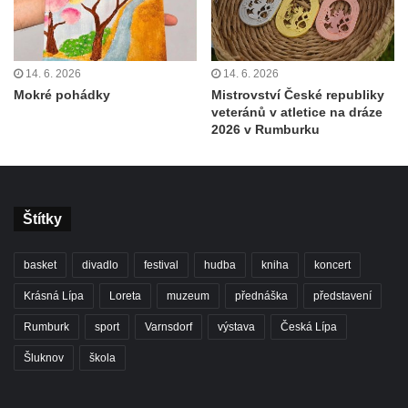
14. 6. 2026
14. 6. 2026
Mokré pohádky
Mistrovství České republiky
veteránů v atletice na dráze
2026 v Rumburku
Štítky
basket
divadlo
festival
hudba
kniha
koncert
Krásná Lípa
Loreta
muzeum
přednáška
představení
Rumburk
sport
Varnsdorf
výstava
Česká Lípa
Šluknov
škola