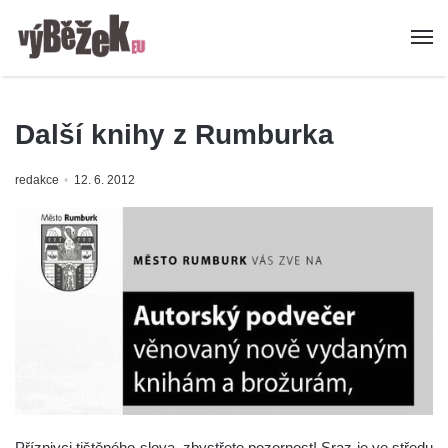
Další knihy z Rumburka
redakce
12. 6. 2012
Příznivci tištěného slova, zbystřete pozornost! Sraz je ve středu