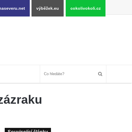
naseveru.net
výběžek.eu
cokolivokoli.cz
zázraku
Související články