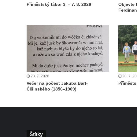
Příměstský tábor 3. – 7. 8. 2026
Objevte 
Ferdinan
23. 7. 2026
20. 7. 2
Večer na počest Jakuba Bart-
Příměstsk
Ćišinského (1856–1909)
Štítky