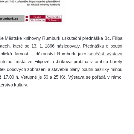
ále Městské knihovny Rumburk uskuteční přednáška Bc. Filipa
stech, které po 13. 1. 1866 následovaly.
Přednášku o poutní
tolická farnost – děkanství Rumburk jako
součást výstavy
utního místa ve Filipově u Jiříkova probíhá v ambitu Lorety
ek dobových zobrazení a stavební plány poutní baziliky minor.
ž 17.00 h. Vstupné je 50 a 25 Kč. Výstava se pořádá v rámci
erstvo kultury.