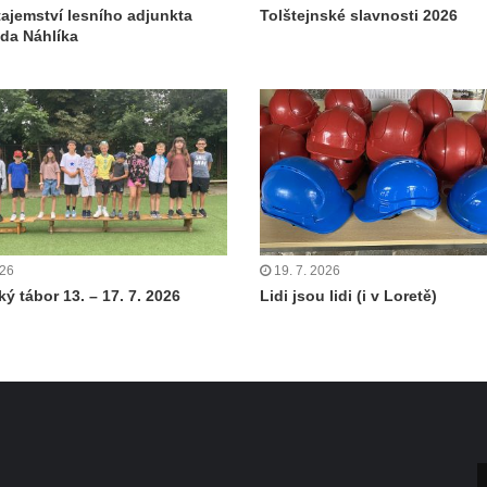
tajemství lesního adjunkta
Tolštejnské slavnosti 2026
da Náhlíka
026
19. 7. 2026
ý tábor 13. – 17. 7. 2026
Lidi jsou lidi (i v Loretě)