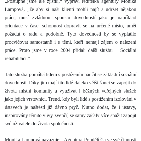
„Postupně jsme ale zjistili,“ vypráví ředitelka agentury Monika
Lampová, „že aby si naši klienti mohli najít a udržet nějakou
práci, musí zvládnout spoustu dovedností jako je například
orientace v čase, schopnost dopravit se na určené místo, umět
požádat o radu a podobně. Tyto dovednosti by se vyplatilo
procvičovat samostatně i s těmi, kteří nemají zájem o nalezení
práce. Proto jsme v roce 2004 přidali další službu – Sociální
rehabilitaci.“
Tato služba pomáhá lidem s postižením naučit se základní sociální
dovednosti. Díky jim mají tito lidé daleko větší šanci se zapojit do
života místní komunity a využívat i běžných veřejných služeb
jako jejich vrstevníci. Trend, kdy byli lidé s postižením izolováni v
ústavech je naštěstí již dávno pryč. Nutno dodat, že i ústavy,
inspirovány těmito vlivy zvenčí, se samy začaly více snažit zapojit
své uživatele do života společnosti.
Monika Lampová navazuje: „Agentura Pondělí šla ve své činnosti