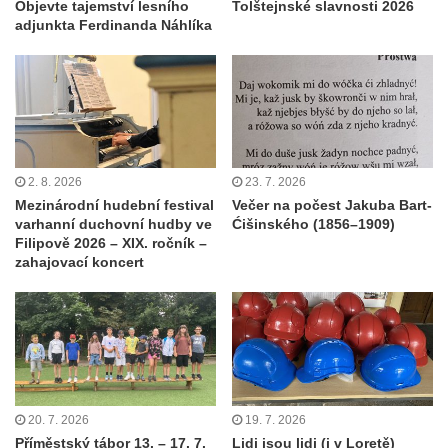
Objevte tajemství lesního
Tolštejnské slavnosti 2026
adjunkta Ferdinanda Náhlíka
2. 8. 2026
23. 7. 2026
Mezinárodní hudební festival
Večer na počest Jakuba Bart-
varhanní duchovní hudby ve
Ćišinského (1856–1909)
Filipově 2026 – XIX. ročník –
zahajovací koncert
20. 7. 2026
19. 7. 2026
Příměstský tábor 13. – 17. 7.
Lidi jsou lidi (i v Loretě)