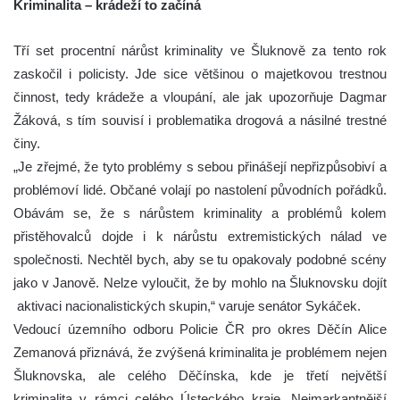
Kriminalita – krádeží to začíná
Tří set procentní nárůst kriminality ve Šluknově za tento rok
zaskočil i policisty. Jde sice většinou o majetkovou trestnou
činnost, tedy krádeže a vloupání, ale jak upozorňuje Dagmar
Žáková, s tím souvisí i problematika drogová a násilné trestné
činy.
„Je zřejmé, že tyto problémy s sebou přinášejí nepřizpůsobiví a
problémoví lidé. Občané volají po nastolení původních pořádků.
Obávám se, že s nárůstem kriminality a problémů kolem
přistěhovalců dojde i k nárůstu extremistických nálad ve
společnosti. Nechtěl bych, aby se tu opakovaly podobné scény
jako v Janově. Nelze vyloučit, že by mohlo na Šluknovsku dojít
aktivaci nacionalistických skupin,“ varuje senátor Sykáček.
Vedoucí územního odboru Policie ČR pro okres Děčín Alice
Zemanová přiznává, že zvýšená kriminalita je problémem nejen
Šluknovska, ale celého Děčínska, kde je třetí největší
kriminalita v rámci celého Ústeckého kraje. Nejmarkantnější