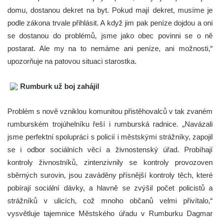
domu, dostanou dekret na byt. Pokud mají dekret, musíme je
podle zákona trvale přihlásit. A když jim pak peníze dojdou a oni
se dostanou do problémů, jsme jako obec povinni se o ně
postarat. Ale my na to nemáme ani peníze, ani možnosti,“
upozorňuje na patovou situaci starostka.
Rumburk už boj zahájil
Problém s nově vzniklou komunitou přistěhovalců v tak zvaném
rumburském trojúhelníku řeší i rumburská radnice. „Navázali
jsme perfektní spolupráci s policií i městskými strážníky, zapojil
se i odbor sociálních věcí a živnostenský úřad. Probíhají
kontroly živnostníků, zintenzivnily se kontroly provozoven
sběrných surovin, jsou zaváděny přísnější kontroly těch, které
pobírají sociální dávky, a hlavně se zvýšil počet policistů a
strážníků v ulicích, což mnoho občanů velmi přivítalo,“
vysvětluje tajemnice Městského úřadu v Rumburku Dagmar