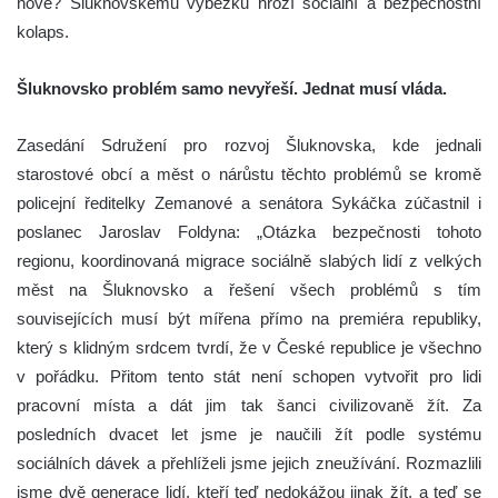
nové? Šluknovskému výběžku hrozí sociální a bezpečnostní
kolaps.
Šluknovsko problém samo nevyřeší. Jednat musí vláda.
Zasedání Sdružení pro rozvoj Šluknovska, kde jednali
starostové obcí a měst o nárůstu těchto problémů se kromě
policejní ředitelky Zemanové a senátora Sykáčka zúčastnil i
poslanec Jaroslav Foldyna: „Otázka bezpečnosti tohoto
regionu, koordinovaná migrace sociálně slabých lidí z velkých
měst na Šluknovsko a řešení všech problémů s tím
souvisejících musí být mířena přímo na premiéra republiky,
který s klidným srdcem tvrdí, že v České republice je všechno
v pořádku. Přitom tento stát není schopen vytvořit pro lidi
pracovní místa a dát jim tak šanci civilizovaně žít. Za
posledních dvacet let jsme je naučili žít podle systému
sociálních dávek a přehlíželi jsme jejich zneužívání. Rozmazlili
jsme dvě generace lidí, kteří teď nedokážou jinak žít, a teď se