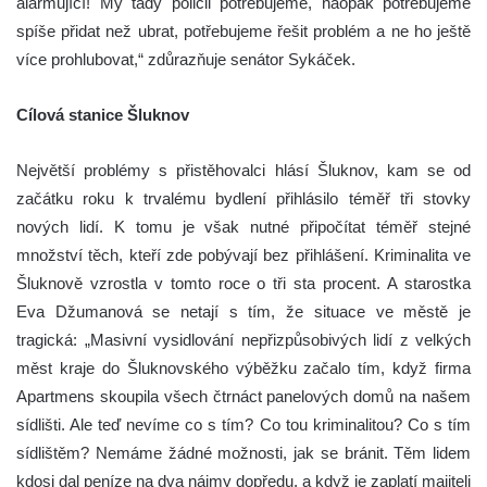
alarmující! My tady policii potřebujeme, naopak potřebujeme
spíše přidat než ubrat, potřebujeme řešit problém a ne ho ještě
více prohlubovat,“ zdůrazňuje senátor Sykáček.
Cílová stanice Šluknov
Největší problémy s přistěhovalci hlásí Šluknov, kam se od
začátku roku k trvalému bydlení přihlásilo téměř tři stovky
nových lidí. K tomu je však nutné připočítat téměř stejné
množství těch, kteří zde pobývají bez přihlášení. Kriminalita ve
Šluknově vzrostla v tomto roce o tři sta procent. A starostka
Eva Džumanová se netají s tím, že situace ve městě je
tragická: „Masivní vysidlování nepřizpůsobivých lidí z velkých
měst kraje do Šluknovského výběžku začalo tím, když firma
Apartmens skoupila všech čtrnáct panelových domů na našem
sídlišti. Ale teď nevíme co s tím? Co tou kriminalitou? Co s tím
sídlištěm? Nemáme žádné možnosti, jak se bránit. Těm lidem
kdosi dal peníze na dva nájmy dopředu, a když je zaplatí majiteli