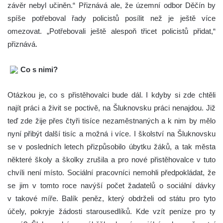
závěr nebyl učiněn.“ Přiznává ale, že územní odbor Děčín by
spíše potřeboval řady policistů posílit než je ještě více
omezovat. „Potřebovali ještě alespoň třicet policistů přidat,“
přiznává.
Co s nimi?
Otázkou je, co s přistěhovalci bude dál. I kdyby si zde chtěli
najít práci a živit se poctivě, na Šluknovsku práci nenajdou. Již
teď zde žije přes čtyři tisíce nezaměstnaných a k nim by mělo
nyní přibýt další tisíc a možná i více. I školství na Šluknovsku
se v posledních letech přizpůsobilo úbytku žáků, a tak města
některé školy a školky zrušila a pro nové přistěhovalce v tuto
chvíli není místo. Sociální pracovníci nemohli předpokládat, že
se jim v tomto roce navýší počet žadatelů o sociální dávky
v takové míře. Balík peněz, který obdrželi od státu pro tyto
účely, pokryje žádosti starousedlíků. Kde vzít peníze pro ty