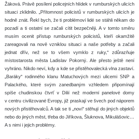
Žáková. Právě posílení policejních hlídek v rumburských ulicích
situaci zklidnilo. „Přítomnost policistů v rumburských ulicích je
hodně znát. Řekl bych, že ti problémoví lidé se stáhli někam do
pozadí a ti ostatní se začali cítit bezpečněji. A v tomto směru
musím ocenit přístup rumburských policistů, kteří okamžitě
zareagovali na nově vzniklou situaci a naše potřeby a začali
jednat dřív, než se to všem vymklo z ruky,“ zdůrazňuje
místostarosta města Ladislav Pokorný. Ale přesto ještě není
vyhráno. Nikdo neví, kdy a kde se přistěhovalecká vlna zastaví.
„Baráky“ rodinného klanu Matuchových mezi ulicemi SNP a
Palackého, které svým zanedbaným vzhledem připomínají
spíše chudinskou čtvrť v Dilií než moderní panelové domy
v centru civilizované Evropy, již praskají ve švech pod náporem
nových přistěhovalců. A tak se ti „noví“ stěhují do jiných objektů
nebo do jiných měst, třeba do Jiříkova, Šluknova, Mikulášovic…
A s nimi i jejich problémy.