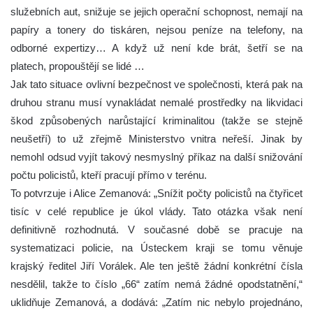
služebních aut, snižuje se jejich operační schopnost, nemají na
papíry a tonery do tiskáren, nejsou peníze na telefony, na
odborné expertizy… A když už není kde brát, šetří se na
platech, propouštějí se lidé …
Jak tato situace ovlivní bezpečnost ve společnosti, která pak na
druhou stranu musí vynakládat nemalé prostředky na likvidaci
škod způsobených narůstající kriminalitou (takže se stejně
neušetří) to už zřejmě Ministerstvo vnitra neřeší. Jinak by
nemohl odsud vyjít takový nesmyslný příkaz na další snižování
počtu policistů, kteří pracují přímo v terénu.
To potvrzuje i Alice Zemanová: „Snížit počty policistů na čtyřicet
tisíc v celé republice je úkol vlády. Tato otázka však není
definitivně rozhodnutá. V současné době se pracuje na
systematizaci policie, na Ústeckem kraji se tomu věnuje
krajský ředitel Jiří Vorálek. Ale ten ještě žádní konkrétní čísla
nesdělil, takže to číslo „66“ zatím nemá žádné opodstatnění,“
uklidňuje Zemanová, a dodává: „Zatím nic nebylo projednáno,