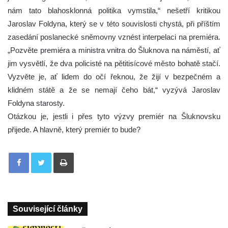
nám tato blahosklonná politika vymstila,“ nešetří kritikou
Jaroslav Foldyna, který se v této souvislosti chystá, při příštím
zasedání poslanecké sněmovny vznést interpelaci na premiéra.
„Pozvěte premiéra a ministra vnitra do Šluknova na náměstí, ať
jim vysvětlí, že dva policisté na pětitisícové město bohatě stačí.
Vyzvěte je, ať lidem do očí řeknou, že žijí v bezpečném a
klidném státě a že se nemají čeho bát,“ vyzývá Jaroslav
Foldyna starosty.
Otázkou je, jestli i přes tyto výzvy premiér na Šluknovsku
přijede. A hlavně, který premiér to bude?
Tisknout
Související články