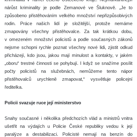
nárůst kriminality je podle Zemanové ve Šluknově. „Je to
způsobeno přistěhováním velkého množství nepřizpůsobivých
rodin. Práce našich lidí je složitější, protože nemáme
zmapovány všechny přistěhovalce. Za tak krátkou dobu,
v omezeném množství policistů a podle současných zákonů
nejsme schopni rychle poznat všechny nové lidi, zjistit odkud
přicházejí, kdo jsou, jakou mají minulost a kontakty, v jakém
„oboru“ trestné činnosti se pohybují. I když se snažíme posílit
počty policistů na služebnách, nemůžeme tento nápor
přistěhovalců urychleně zmapovat,“ vysvětluje policejní
ředitelka.
Policii svazuje ruce její ministerstvo
Snahy současné i několika předchozích vlád a ministrů vnitra
ušetřit na výdajích u Policie České republiky vedou k její
paralýze a destabilizaci. Policisté nemají na benzín do