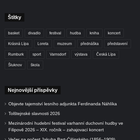
Štítky
basket
divadlo
festival
hudba
kniha
koncert
Krásná Lípa
Loreta
muzeum
přednáška
představení
Rumburk
sport
Varnsdorf
výstava
Česká Lípa
Šluknov
škola
Nejnovější příspěvky
Objevte tajemství lesního adjunkta Ferdinanda Náhlíka
Tolštejnské slavnosti 2026
Mezinárodní hudební festival varhanní duchovní hudby ve
Filipově 2026 – XIX. ročník – zahajovací koncert
Večer na počest Jakuba Bart-Ćišinského (1856–1909)