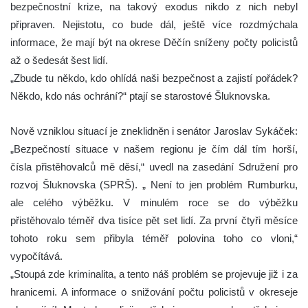
bezpečnostní krize, na takový exodus nikdo z nich nebyl
připraven. Nejistotu, co bude dál, ještě více rozdmýchala
informace, že mají být na okrese Děčín sníženy počty policistů
až o šedesát šest lidí.
„Zbude tu někdo, kdo ohlídá naši bezpečnost a zajistí pořádek?
Někdo, kdo nás ochrání?“ ptají se starostové Šluknovska.
Nově vzniklou situací je zneklidněn i senátor Jaroslav Sykáček:
„Bezpečností situace v našem regionu je čím dál tím horší,
čísla přistěhovalců mě děsí,“ uvedl na zasedání Sdružení pro
rozvoj Šluknovska (SPRŠ). „ Není to jen problém Rumburku,
ale celého výběžku. V minulém roce se do výběžku
přistěhovalo téměř dva tisíce pět set lidí. Za první čtyři měsíce
tohoto roku sem přibyla téměř polovina toho co vloni,“
vypočítává.
„Stoupá zde kriminalita, a tento náš problém se projevuje již i za
hranicemi. A informace o snižování počtu policistů v okreseje