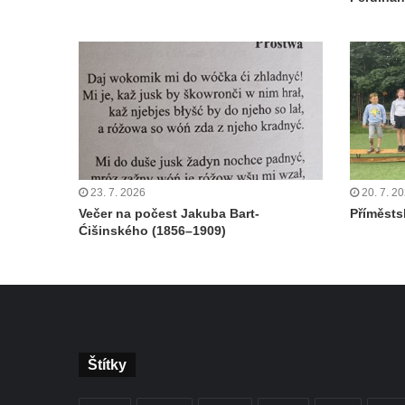
23. 7. 2026
20. 7. 2
Večer na počest Jakuba Bart-
Příměstsk
Ćišinského (1856–1909)
Štítky