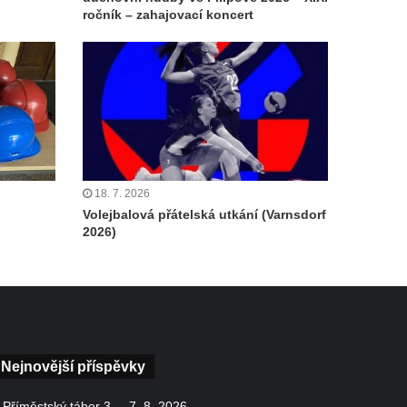
ročník – zahajovací koncert
18. 7. 2026
Volejbalová přátelská utkání (Varnsdorf
2026)
Nejnovější příspěvky
Příměstský tábor 3. – 7. 8. 2026