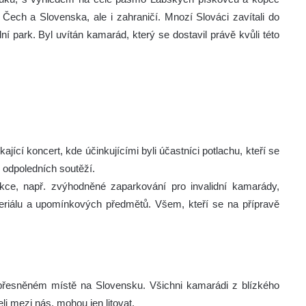
ech a Slovenska, ale i zahraničí. Mnozí Slováci zavítali do
 park. Byl uvítán kamarád, který se dostavil právě kvůli této
ající koncert, kde účinkujícími byli účastníci potlachu, kteří se
 z odpoledních soutěží.
ce, např. zvýhodněné zaparkování pro invalidní kamarády,
eriálu a upomínkových předmětů. Všem, kteří se na přípravě
eupřesněném místě na Slovensku. Všichni kamarádi z blízkého
eli mezi nás, mohou jen litovat.