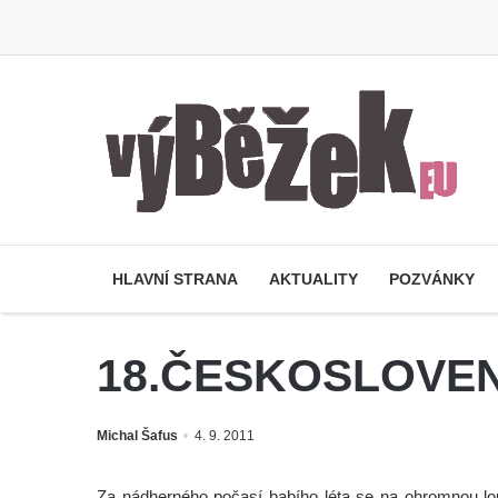
HLAVNÍ STRANA
AKTUALITY
POZVÁNKY
18.ČESKOSLOVENS
Michal Šafus
4. 9. 2011
Za nádherného počasí babího léta se na ohromnou l