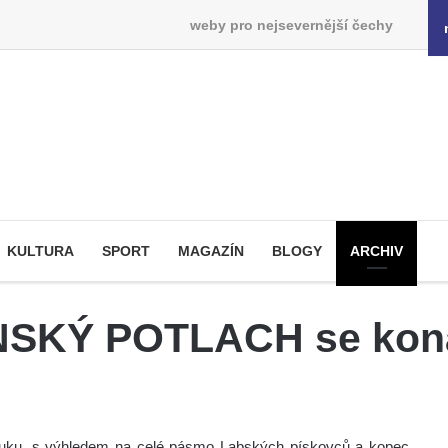
weby pro nejsevernější čechy
KULTURA
SPORT
MAGAZÍN
BLOGY
ARCHIV
KÝ POTLACH se kona
ouku, s výhledem na celé pásmo Labských pískovců a kopec