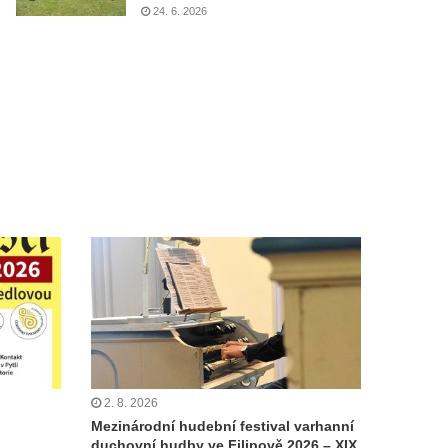
24. 6. 2026
2. 8. 2026
Mezinárodní hudební festival varhanní
duchovní hudby ve Filipově 2026 – XIX.