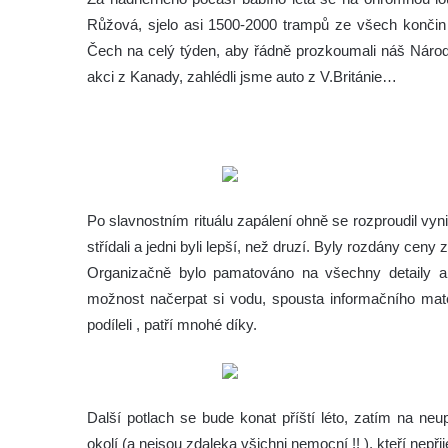
Růžová, sjelo asi 1500-2000 trampů ze všech končin Č
Čech na celý týden, aby řádně prozkoumali náš Národní
akci z Kanady, zahlédli jsme auto z V.Británie…
Po slavnostním rituálu zapálení ohně se rozproudil vynik
střídali a jedni byli lepší, než druzí. Byly rozdány ceny
Organizačně bylo pamatováno na všechny detaily ak
možnost načerpat si vodu, spousta informačního mat
podíleli , patří mnohé díky.
Další potlach se bude konat příští léto, zatím na n
okolí (a nejsou zdaleka všichni nemocní !! ), kteří nepřij