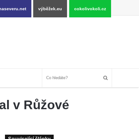
naseveru.net
výběžek.eu
cokolivokoli.cz
l v Růžové
Související články