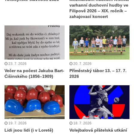
varhanní duchovní hudby ve
Filipově 2026 – XIX. ročník –
zahajovací koncert
23. 7. 2026
20. 7. 2026
Večer na počest Jakuba Bart-
Příměstský tábor 13. – 17. 7.
Ćišinského (1856–1909)
2026
19. 7. 2026
18. 7. 2026
Lidi jsou lidi (i v Loretě)
Volejbalová přátelská utkání