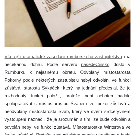
Včerejší dramatické zasedání rumburského zastupitelstva
má
nečekanou dohru. Podle serveru
našeděČinsko
došlo v
Rumburku k nejasnému obratu. Odvolaný místostarosta
Pokorný podle některých zastupitelů nebyl odvolán, ve funkci
zůstává, starosta Sykáček, který na jednání předeslal, že je
rozhodnutý funkci položit, protože není ochoten nadále
spolupracovat s místostarostou Švábem ve funkci zůstává a
neodvolaný místostarosta Šváb, který ve svém srdceryvném
vystoupení naznačil, že je srozuměn s tím, že bude odvolán a
odvolán nebyl ve funkci zůstává. Místostarostka Winterová ve
funkci zůstává.
Protože zastupitelstvo nebylo ukončeno a bude