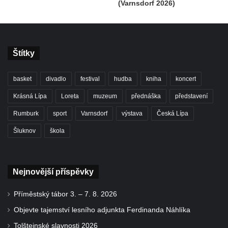
(Varnsdorf 2026)
Štítky
basket
divadlo
festival
hudba
kniha
koncert
Krásná Lípa
Loreta
muzeum
přednáška
představení
Rumburk
sport
Varnsdorf
výstava
Česká Lípa
Šluknov
škola
Nejnovější příspěvky
Příměstský tábor 3. – 7. 8. 2026
Objevte tajemství lesního adjunkta Ferdinanda Náhlíka
Tolštejnské slavnosti 2026