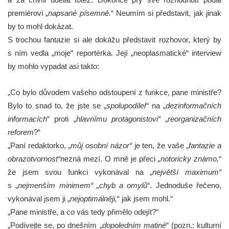
premiérovi „
napsané písemně.
“ Neumím si představit, jak jinak
by to mohl dokázat.
S trochou fantazie si ale dokážu představit rozhovor, který by
s ním vedla „moje“ reportérka. Její „neoplasmatické“ interview
by mohlo vypadat asi takto:
„Co bylo důvodem vašeho odstoupení z funkce, pane ministře?
Bylo to snad to, že jste se „
spolupodílel“
na „
dezinformačních
informacích
“ proti „
hlavnímu protagonistovi“
„
reorganizačních
reforem
?“
„Paní redaktorko, „
můj osobní názor“
je ten, že vaše „
fantazie a
obrazotvornost“
nezná mezí. O mně je přeci
„notoricky známo,
“
že jsem svou funkci vykonával na „
největší maximum“
s „
nejmenším minimem“
„chyb a omylů
“. Jednoduše řečeno,
vykonával jsem ji „
nejoptimálněji,
“ jak jsem mohl.“
„Pane ministře, a co vás tedy přimělo odejít?“
„Podívejte se, po dnešním „
dopoledním matiné
“ (pozn.: kulturní