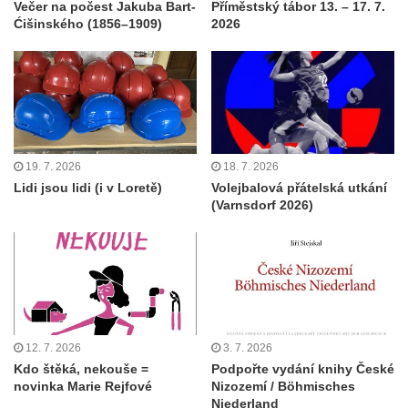
Večer na počest Jakuba Bart-
Příměstský tábor 13. – 17. 7.
Ćišinského (1856–1909)
2026
19. 7. 2026
18. 7. 2026
Lidi jsou lidi (i v Loretě)
Volejbalová přátelská utkání
(Varnsdorf 2026)
12. 7. 2026
3. 7. 2026
Kdo štěká, nekouše =
Podpořte vydání knihy České
novinka Marie Rejfové
Nizozemí / Böhmisches
Niederland