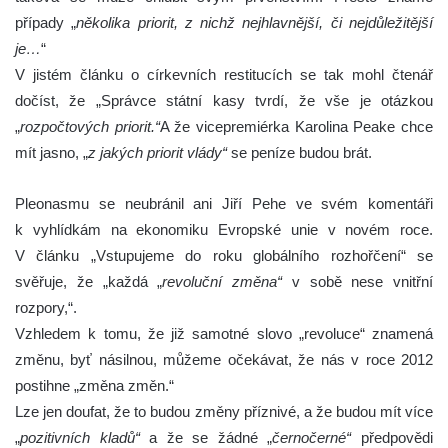
případy „
několika priorit, z nichž nejhlavnější, či nejdůležitější
je…
“
V jistém článku o církevních restitucích se tak mohl čtenář
dočíst, že „Správce státní kasy tvrdí, že vše je otázkou
„
rozpočtových priorit.“
A že vicepremiérka Karolina Peake chce
mít jasno, „
z jakých priorit vlády“
se peníze budou brát.
Pleonasmu se neubránil ani Jiří Pehe ve svém komentáři
k vyhlídkám na ekonomiku Evropské unie v novém roce.
V článku „Vstupujeme do roku globálního rozhořčení“ se
svěřuje, že „každá „
revoluční změna“
v sobě nese vnitřní
rozpory,“.
Vzhledem k tomu, že již samotné slovo „revoluce“ znamená
změnu, byť násilnou, můžeme očekávat, že nás v roce 2012
postihne „změna změn.“
Lze jen doufat, že to budou změny příznivé, a že budou mít více
„
pozitivních kladů“
a že se žádné „
černočerné“
předpovědi