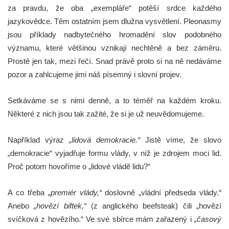
za pravdu, že oba „exempláře“ potěší srdce každého
jazykovědce. Těm ostatním jsem dlužna vysvětlení. Pleonasmy
jsou příklady nadbytečného hromadění slov podobného
významu, které většinou vznikají nechtěně a bez záměru.
Prostě jen tak, mezi řečí. Snad právě proto si na ně nedáváme
pozor a zahlcujeme jimi náš písemný i slovní projev.
Setkáváme se s nimi denně, a to téměř na každém kroku.
Některé z nich jsou tak zažité, že si je už neuvědomujeme.
Například výraz
„lidová demokracie.“
Jistě víme, že slovo
„demokracie“ vyjadřuje formu vlády, v níž je zdrojem moci lid.
Proč potom hovoříme o „lidové vládě lidu?“
A co třeba
„premiér vlády,“
doslovně „vládní předseda vlády.“
Anebo
„hovězí biftek,“
(z anglického beefsteak) čili „hovězí
svíčková z hovězího.“ Ve své sbírce mám zařazený i
„časový