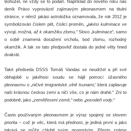
Bohužel, ne vždy se to podaří. Například do nového roku nás
deník Právo vyprovázel zajímavým pleonasmem na titulní
stránce, v němž jakási astroložka oznamovala, že rok 2012 je
symbolizován číslem pět, číslicí proměn, „
jakési kulminace ve
vývoji, možná, až k okamžiku zlomu.“
Slovo „kulminace“, samo
o sobě znamená dosažení vrcholu, bod zlomu, rozhodný
okamžik. A tak se tato předpověď dostala do jedné věty hned
dvakrát.
Také předseda DSSS Tomáš Vandas se neudržel a při své
obhajobě u jakéhosi soudu se hájil pomocí úžasného
pleonasmu o „ničivé imigrantské ‚
vlně tsunami
,‘ která zaplavuje
naši krásnou českou zemi a ničí vše, co je nám drahé.“ Zní to
podobně, jako „
zemětřesení země,“
nebo „
povodeň vody
.“
Často používaným pleonasmem je výraz spojený se slovem
priorita – což je věc, která má přednost, je jediná první a jako
taková se může chlubit svým prvenstvím. Přesto známe