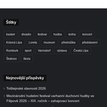
Štítky
basket
divadlo
festival
hudba
kniha
koncert
Krásná Lípa
Loreta
muzeum
přednáška
představení
Rumburk
sport
Varnsdorf
výstava
Česká Lípa
Šluknov
škola
Nejnovější příspěvky
Tolštejnské slavnosti 2026
Mezinárodní hudební festival varhanní duchovní hudby ve
Filipově 2026 – XIX. ročník – zahajovací koncert