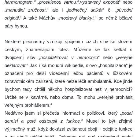
harmonogram,“
„prosklenou vitrínu,“
„
vystavený exponát
“ nebo
„
manuální zručnost
,“ ale i „
jedinečný unikát
“ či
„původní
originál
.“ A také Máchův „
modravý blankyt,
“ po němž bělavé
páry hynou.
Některé pleonasmy vznikají spojením cizích slov se slovem
českým, znamenajícím totéž. Můžeme se tak setkat s
dvojicemi slov
„hospitalizovat v nemocnici“
nebo „
veřejně
deklarovat.
“ Jak říká moudrá wikipedie, slovo „hospitalizace“ je
označení pro delší vícedenní léčbu pacientů v lůžkovém
zdravotnickém zařízení, které nelze léčit ambulantně. Kde jinde
bychom tedy chtěli někoho hospitalizovat než v nemocnici?
Určitě ne v kavárně, nebo doma. To mohu „veřejně prohlásit
veřejným prohlášením.“
Nedávno jsem si přečetla informaci o politikovi, který „
podal
demisi a poté odstoupil z funkce.“
Musel to být zřejmě
výjimečný muž, když dokázal zvládnout obojí – odejít z funkce
a za chvíli udělat totéž. Dokonce prý své rozhodnutí podal