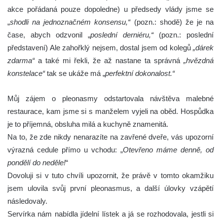
akce pořádaná pouze dopoledne) u předsedy vlády jsme se
„
shodli na jednoznačném konsensu,“
(pozn.: shodě) že je na
čase, abych odzvonil „
poslední derniéru,“
(pozn.: poslední
představení) Ale zahořklý nejsem, dostal jsem od kolegů
„dárek
zdarma“
a také mi řekli, že až nastane ta správná
„hvězdná
konstelace“
tak se ukáže má „
perfektní dokonalost.“
Můj zájem o pleonasmy odstartovala návštěva malebné
restaurace, kam jsme si s manželem vyjeli na oběd. Hospůdka
je to příjemná, obsluha milá a kuchyně znamenitá.
Na to, že zde nikdy nenarazíte na zavřené dveře, vás upozorní
výrazná cedule přímo u vchodu: „
Otevřeno máme denně, od
pondělí do neděle!
“
Dovoluji si v tuto chvíli upozornit, že právě v tomto okamžiku
jsem ulovila svůj první pleonasmus, a další úlovky vzápětí
následovaly.
Servírka nám nabídla jídelní lístek a já se rozhodovala, jestli si