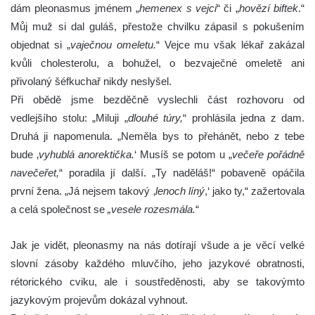
dám pleonasmus jménem „
hemenex s vejci
“ či „
hovězí biftek
.“
Můj muž si dal guláš, přestože chvilku zápasil s pokušením
objednat si „
vaječnou omeletu.
“ Vejce mu však lékař zakázal
kvůli cholesterolu, a bohužel, o bezvaječné omeletě ani
přivolaný šéfkuchař nikdy neslyšel.
Při obědě jsme bezděčně vyslechli část rozhovoru od
vedlejšího stolu: „Miluji „
dlouhé túry,
“ prohlásila jedna z dam.
Druhá ji napomenula. „Neměla bys to přehánět, nebo z tebe
bude ‚
vyhublá anorektička.
‘ Musíš se potom u „
večeře pořádně
navečeřet,
“ poradila jí další. „Ty naděláš!“ pobaveně opáčila
první žena. „Já nejsem takový ‚
lenoch líný
,‘ jako ty,“ zažertovala
a celá společnost se
„vesele rozesmála.
“
Jak je vidět, pleonasmy na nás dotírají všude a je věcí velké
slovní zásoby každého mluvčího, jeho jazykové obratnosti,
rétorického cviku, ale i soustředěnosti, aby se takovýmto
jazykovým projevům dokázal vyhnout.