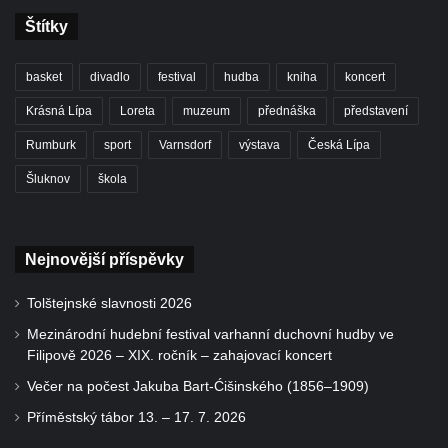
Štítky
basket
divadlo
festival
hudba
kniha
koncert
Krásná Lípa
Loreta
muzeum
přednáška
představení
Rumburk
sport
Varnsdorf
výstava
Česká Lípa
Šluknov
škola
Nejnovější příspěvky
Tolštejnské slavnosti 2026
Mezinárodní hudební festival varhanní duchovní hudby ve
Filipově 2026 – XIX. ročník – zahajovací koncert
Večer na počest Jakuba Bart-Ćišinského (1856–1909)
Příměstský tábor 13. – 17. 7. 2026