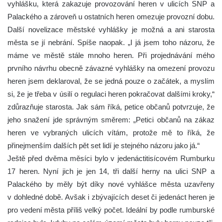
vyhlášku, která zakazuje provozování heren v ulicích SNP a
Palackého a zároveň u ostatních heren omezuje provozní dobu.
Další novelizace městské vyhlášky je možná a ani starosta
města se jí nebrání. Spíše naopak. „I já jsem toho názoru, že
máme ve městě stále mnoho heren. Při projednávání mého
prvního návrhu obecně závazné vyhlášky na omezení provozu
heren jsem deklaroval, že se jedná pouze o začátek, a myslím
si, že je třeba v úsilí o regulaci heren pokračovat dalšími kroky,“
zdůrazňuje starosta. Jak sám říká, petice občanů potvrzuje, že
jeho snažení jde správným směrem: „Petici občanů na zákaz
heren ve vybraných ulicích vítám, protože mě to říká, že
přinejmenším dalších pět set lidí je stejného názoru jako já.“
Ještě před dvěma měsíci bylo v jedenáctitisícovém Rumburku
17 heren. Nyní jich je jen 14, tři další herny na ulici SNP a
Palackého by měly být díky nové vyhlášce města uzavřeny
v dohledné době. Avšak i zbývajících deset či jedenáct heren je
pro vedení města příliš velký počet. Ideální by podle rumburské