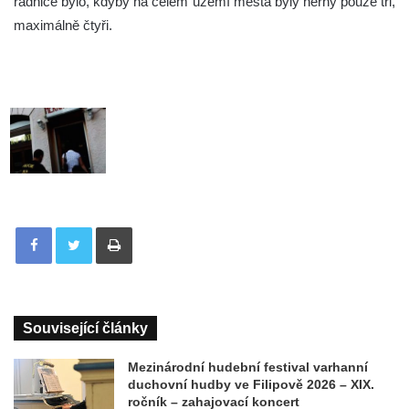
radnice bylo, kdyby na celém území města byly herny pouze tři,
maximálně čtyři.
Tisknout
Související články
Mezinárodní hudební festival varhanní
duchovní hudby ve Filipově 2026 – XIX.
ročník – zahajovací koncert