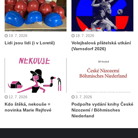
19. 7. 2026
18. 7. 2026
Lidi jsou lidi (i v Loretě)
Volejbalová přátelská utkání
(Varnsdorf 2026)
12. 7. 2026
3. 7. 2026
Kdo štěká, nekouše =
Podpořte vydání knihy České
novinka Marie Rejfové
Nizozemí / Böhmisches
Niederland