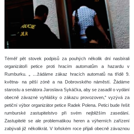
Téměř pět stovek podpisů za pouhých několik dní nasbírali
organizátoři petice proti hracím automatům a hazardu v
Rumburku. „ …žádáme zákaz hracích automatů na třídě 9.
května- na pěší zóně a na Dobrovského náměstí. Žádáme
starostu a senátora Jaroslava Sykáčka, aby se zasadil o vydání
obecně závazné vyhlášky o zákazu provozoven,“ vyzývá za
petiční výbor organizátor petice Radek Polena.
Petici bude řešit
rumburské zastupitelstvo při svém nejbližším zasedání.
Zastupitelé se ale problematikou heren a výherních zařízení
zabývali již několikrát. V loňském roce přijali obecně závaznou