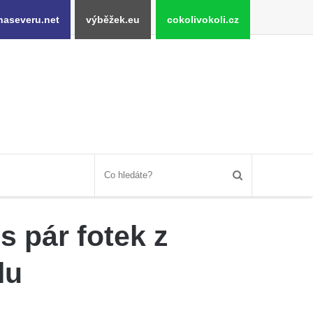
naseveru.net
výběžek.eu
cokolivokoli.cz
s pár fotek z
lu