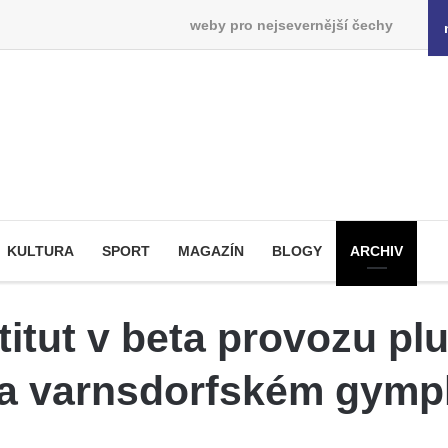
weby pro nejsevernější čechy
KULTURA
SPORT
MAGAZÍN
BLOGY
ARCHIV
itut v beta provozu plu
a varnsdorfském gymp