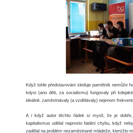
Když tohle představování sleduje pamětník nemůže ho
kdysi (ano děti, za socialismu) fungovaly při kdejak
ideálně, zaměstnávaly (a vzdělávaly) nejenom frekvent
A i když autor těchto řádek si myslí, že je dobře,
kapitalismus udělal naprosto fatální chybu, když neb
zadělal na problém nezaměstnané mládeže, kterýžto mu