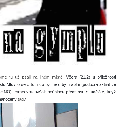
 jsme tu už psali na jiném místě
. Včera (21/2) u příležitosti
osti. Mluvilo se o tom co by mělo být náplní (podpora aktivit ve
CHNO), rámcovou avšak neúplnou představu si uděláte, když
u nahozeny
tady
.