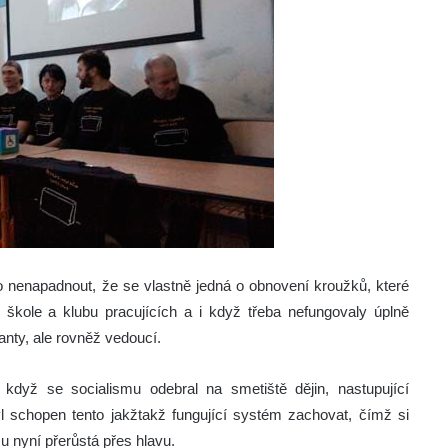
 nenapadnout, že se vlastně jedná o obnovení kroužků, které
é škole a klubu pracujících a i když třeba nefungovaly úplně
anty, ale rovněž vedoucí.
 když se socialismu odebral na smetiště dějin, nastupující
yl schopen tento jakžtakž fungující systém zachovat, čímž si
 nyní přerůstá přes hlavu.