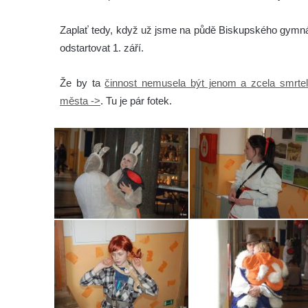
Zaplať tedy, když už jsme na půdě Biskupského gymnáz
odstartovat 1. září.
Že by ta
činnost nemusela být jenom a zcela smrte
města ->
. Tu je pár fotek.