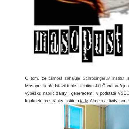
O tom, že
činnost zahajuje Schrödingerův institut
Masopustu představil tuhle iniciativu Jiří Čunát veřejn
výběžku napříč žánry i generacemi; v podstatě VŠE
kouknete na stránky institutu
tady
. Akce a aktivity jso