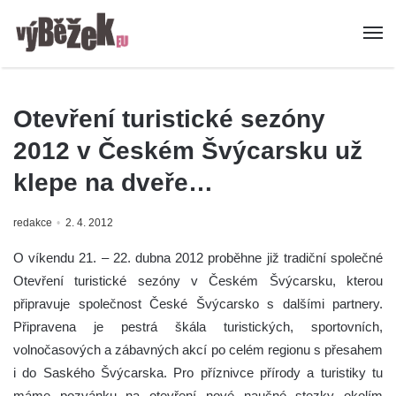
Otevření turistické sezóny
2012 v Českém Švýcarsku už
klepe na dveře…
redakce
2. 4. 2012
O víkendu 21. – 22. dubna 2012 proběhne již tradiční společné
Otevření turistické sezóny v Českém Švýcarsku, kterou
připravuje společnost České Švýcarsko s dalšími partnery.
Připravena je pestrá škála turistických, sportovních,
volnočasových a zábavných akcí po celém regionu s přesahem
i do Saského Švýcarska.
Pro příznivce přírody a turistiky tu
máme pozvánku na otevření nové naučné stezky okolím