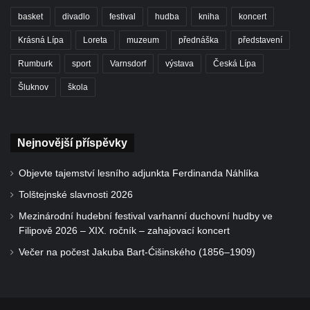
basket
divadlo
festival
hudba
kniha
koncert
Krásná Lípa
Loreta
muzeum
přednáška
představení
Rumburk
sport
Varnsdorf
výstava
Česká Lípa
Šluknov
škola
Nejnovější příspěvky
Objevte tajemství lesního adjunkta Ferdinanda Náhlíka
Tolštejnské slavnosti 2026
Mezinárodní hudební festival varhanní duchovní hudby ve
Filipově 2026 – XIX. ročník – zahajovací koncert
Večer na počest Jakuba Bart-Ćišinského (1856–1909)