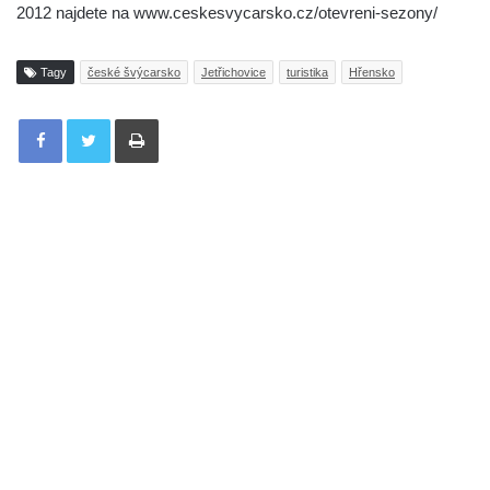
2012 najdete na www.ceskesvycarsko.cz/otevreni-sezony/
Tagy
české švýcarsko
Jetřichovice
turistika
Hřensko
Tisknout