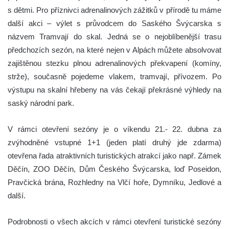
s dětmi. Pro příznivci adrenalinových zážitků v přírodě tu máme
další akci – výlet s průvodcem do Saského Švýcarska s
názvem Tramvají do skal. Jedná se o nejoblíbenější trasu
předchozích sezón, na které nejen v Alpách můžete absolvovat
zajištěnou stezku plnou adrenalinových překvapení (komíny,
strže), současně pojedeme vlakem, tramvají, přívozem. Po
výstupu na skalní hřebeny na vás čekají překrásné výhledy na
saský národní park.
V rámci otevření sezóny je o víkendu 21.- 22. dubna za
zvýhodněné vstupné 1+1 (jeden platí druhý jde zdarma)
otevřena řada atraktivních turistických atrakcí jako např. Zámek
Děčín, ZOO Děčín, Dům Českého Švýcarska, loď Poseidon,
Pravčická brána, Rozhledny na Vlčí hoře, Dymníku, Jedlové a
další.
Podrobnosti o všech akcích v rámci otevření turistické sezóny