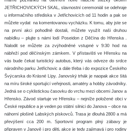
JETŘICHOVICKÝCH SKAL, slavnostní ceremoniál se odehraje
u informačního střediska v Jetřichovicích od 11 hodin a pak se
můžete vydat na komentovanou vycházku. K tomu, aby jste se
na první akci pohodlně dostali, můžete využít naši druhou
nabídku – plujte s námi lodí Poseidon z Děčína do Hřenska .
Nalodit se můžete za zvýhodněné vstupné v 9:30 hod na
nábřeží pod děčínským zámkem. V přístavišti ve Hřensku na
vás bude čekat turistický autobus, který vás odveze do srdce
národního parku Jetřichovic a dále třeba i do expozice Českého
Švýcarska do Krásné Lípy. Janovský trhák je naopak akce šitá
na míru široké sportující veřejnosti, amatéry a hobby závodníky.
Jedná se o cyklistickou časovku do vrchu mezi obcemi Janov a
Hřensko. Závod startuje ve Hřensku – nejníže položené obci v
České republice a je veden po státní silnici do Janova – obce na
náhorní plošině Labských pískovců. Trasa je dlouhá 2800 a má
převýšení cca 200 m. Sportovní program plný zábavy je
připraven v Janově i pro děti, akce je tedy zajímavá i pro rodiny