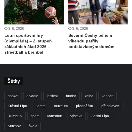
3. 6. 2026
3. 6. 2026
Letní sportovní hry
Severní Čechy během
(olympiáda) – 2. stupeň
víkendu patřily
základních škol 2026 –
podstávkovým domům
streetball a brenbal
Štítky
basket
divadlo
festival
hudba
kniha
koncert
Krásná Lípa
Loreta
muzeum
přednáška
představení
Rumburk
sport
Varnsdorf
výstava
Česká Lípa
Šluknov
škola