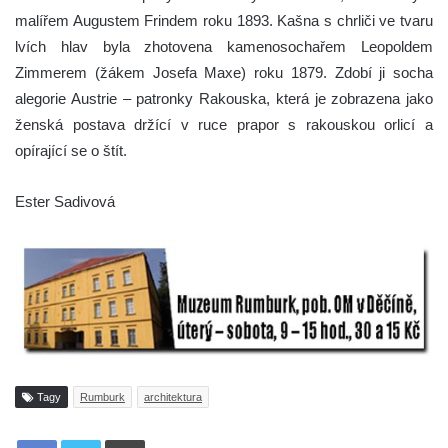
malířem Augustem Frindem roku 1893. Kašna s chrliči ve tvaru
lvích hlav byla zhotovena kamenosochařem Leopoldem
Zimmerem (žákem Josefa Maxe) roku 1879. Zdobí ji socha
alegorie Austrie – patronky Rakouska, která je zobrazena jako
ženská postava držící v ruce prapor s rakouskou orlicí a
opírající se o štít.
Ester Sadivová
Tagy
Rumburk
architektura
Tisknout