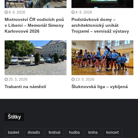
8. 6. 2026
4. 6. 2026
Mistrovství ČR vodicích psů
Podstávkové domy –
v Liberci – Memoriál Simony
architektonický unikát
Karlovcové 2026
Trojzemí – vernisáž výstavy
25. 5. 2026
13. 5. 2026
Trabanti na náměstí
Šluknovská liga – vybíjená
Štítky
basket
divadlo
festival
hudba
kniha
koncert