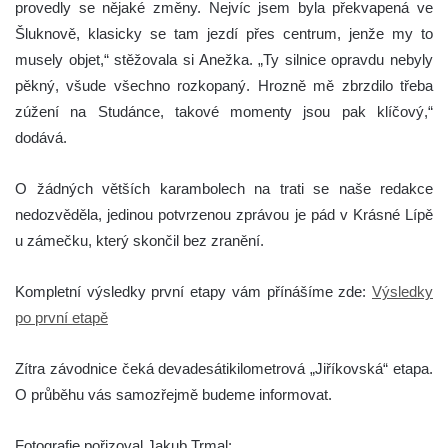
provedly se nějaké změny. Nejvíc jsem byla překvapená ve
Šluknově, klasicky se tam jezdí přes centrum, jenže my to
musely objet,“ stěžovala si Anežka. „Ty silnice opravdu nebyly
pěkný, všude všechno rozkopaný. Hrozně mě zbrzdilo třeba
zúžení na Studánce, takové momenty jsou pak klíčový,“
dodává.
O žádných větších karambolech na trati se naše redakce
nedozvěděla, jedinou potvrzenou zprávou je pád v Krásné Lípě
u zámečku, který skončil bez zranění.
Kompletní výsledky první etapy vám přínášíme zde:
Výsledky
po první etapě
Zítra závodnice čeká devadesátikilometrová „Jiříkovská“ etapa.
O průběhu vás samozřejmě budeme informovat.
Fotografie pořizoval Jakub Trmal: