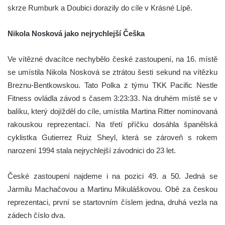
skrze Rumburk a Doubici dorazily do cíle v Krásné Lípě.
Nikola Nosková jako nejrychlejší Češka
Ve vítězné dvacítce nechybělo české zastoupení, na 16. místě
se umístila Nikola Nosková se ztrátou šesti sekund na vítězku
Breznu-Bentkowskou. Tato Polka z týmu TKK Pacific Nestle
Fitness ovládla závod s časem 3:23:33. Na druhém místě se v
balíku, který dojížděl do cíle, umístila Martina Ritter nominovaná
rakouskou reprezentací. Na třetí příčku dosáhla španělská
cyklistka Gutierrez Ruiz Sheyl, která se zároveň s rokem
narození 1994 stala nejrychlejší závodnici do 23 let.
České zastoupení najdeme i na pozici 49. a 50. Jedná se
Jarmilu Machačovou a Martinu Mikuláškovou. Obě za českou
reprezentaci, první se startovním číslem jedna, druhá vezla na
zádech číslo dva.