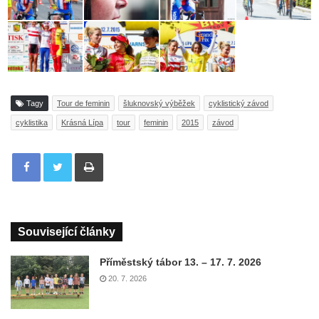
Tagy
Tour de feminin
šluknovský výběžek
cyklistický závod
cyklistika
Krásná Lípa
tour
feminin
2015
závod
Tisknout
Související články
Příměstský tábor 13. – 17. 7. 2026
20. 7. 2026