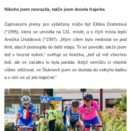
Nikoho jsem nesrazila, takže jsem docela frajerka
Zajímavými jmény pro výběženy může být Eliška Drahotová
(*1995), která se umístila na 131. místě, a o čtyři místa lepší
Anežka Lhotáková (*1997). „Mým cílem bylo nedostat se pod
limit, abych postoupila do další etapy. To se povedlo, takže jsem
teď v hrozné euforii,“ svěřuje se Anežka, „teď už mě všechno
bolí, ale ze začátku to byla paráda. Ikdyž nemůžu si vlastně
vůbec stěžovat, ve Šluknově jsem se dostala do velkýho balíku
a s ním se už jelo báječně.“