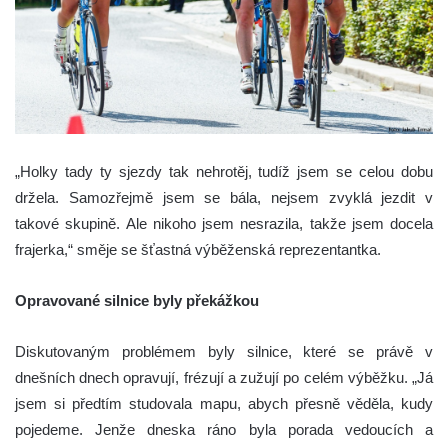
„Holky tady ty sjezdy tak nehrotěj, tudíž jsem se celou dobu
držela. Samozřejmě jsem se bála, nejsem zvyklá jezdit v
takové skupině. Ale nikoho jsem nesrazila, takže jsem docela
frajerka,“ směje se šťastná výběženská reprezentantka.
Opravované silnice byly překážkou
Diskutovaným problémem byly silnice, které se právě v
dnešních dnech opravují, frézují a zužují po celém výběžku. „Já
jsem si předtím studovala mapu, abych přesně věděla, kudy
pojedeme. Jenže dneska ráno byla porada vedoucích a