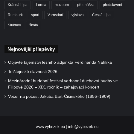
Krásná Lípa
Loreta
muzeum
přednáška
představení
Rumburk
sport
Varnsdorf
výstava
Česká Lípa
Šluknov
škola
Nejnovější příspěvky
Objevte tajemství lesního adjunkta Ferdinanda Náhlíka
Tolštejnské slavnosti 2026
Mezinárodní hudební festival varhanní duchovní hudby ve
Filipově 2026 – XIX. ročník – zahajovací koncert
Večer na počest Jakuba Bart-Ćišinského (1856–1909)
www.vybezek.eu
|
info@vybezek.eu