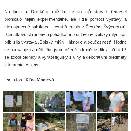
Na louce u Dolského můstku se do tajů starých řemesel
pronikalo nejen experimentálně, ale i za pomoci výstavy a
stejnojmenné publikace „Lesní řemesla v Českém Švýcarsku“.
Památkově chráněný a pohádkami proslavený Dolský mlýn zas
přiblížila výstava „Dolský mlýn – historie a současnost“. Hodně
se pamatuje na děti. Jim jsou určené rukodělné dílny, při nichž
se zdobí perníky a vyrábí figurky z vlny a dekorativní předměty
z keramické hlíny.
text a foro: Klára Mágrová