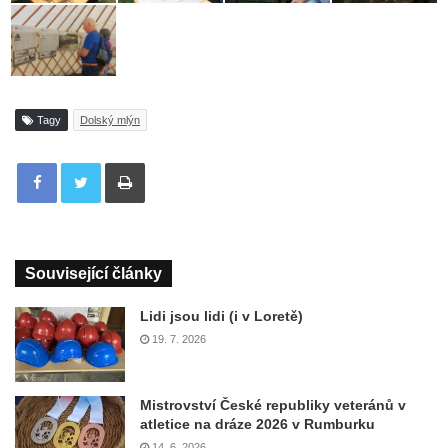
Tagy
Dolský mlýn
Tisknout
Související články
Lidi jsou lidi (i v Loretě)
19. 7. 2026
Mistrovství České republiky veteránů v
atletice na dráze 2026 v Rumburku
14. 6. 2026