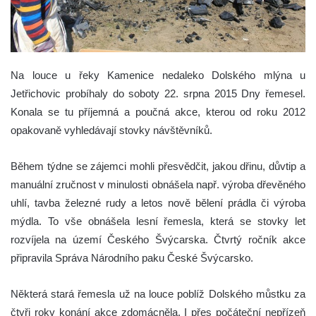
Na louce u řeky Kamenice nedaleko Dolského mlýna u
Jetřichovic probíhaly do soboty 22. srpna 2015 Dny řemesel.
Konala se tu příjemná a poučná akce, kterou od roku 2012
opakovaně vyhledávají stovky návštěvníků.
Během týdne se zájemci mohli přesvědčit, jakou dřinu, důvtip a
manuální zručnost v minulosti obnášela např. výroba dřevěného
uhlí, tavba železné rudy a letos nově bělení prádla či výroba
mýdla. To vše obnášela lesní řemesla, která se stovky let
rozvíjela na území Českého Švýcarska. Čtvrtý ročník akce
připravila Správa Národního paku České Švýcarsko.
Některá stará řemesla už na louce poblíž Dolského můstku za
čtyři roky konání akce zdomácněla. I přes počáteční nepřízeň