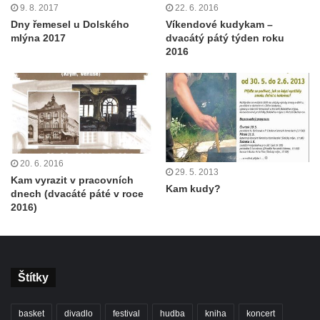
9. 8. 2017
22. 6. 2016
Dny řemesel u Dolského
Víkendové kudykam –
mlýna 2017
dvacátý pátý týden roku
2016
20. 6. 2016
29. 5. 2013
Kam vyrazit v pracovních
Kam kudy?
dnech (dvacáté páté v roce
2016)
Štítky
basket
divadlo
festival
hudba
kniha
koncert