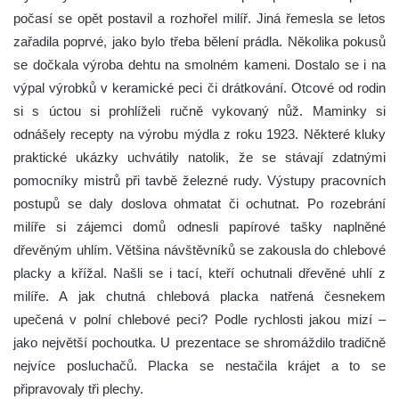
počasí se opět postavil a rozhořel milíř. Jiná řemesla se letos
zařadila poprvé, jako bylo třeba bělení prádla. Několika pokusů
se dočkala výroba dehtu na smolném kameni. Dostalo se i na
výpal výrobků v keramické peci či drátkování. Otcové od rodin
si s úctou si prohlíželi ručně vykovaný nůž. Maminky si
odnášely recepty na výrobu mýdla z roku 1923. Některé kluky
praktické ukázky uchvátily natolik, že se stávají zdatnými
pomocníky mistrů při tavbě železné rudy. Výstupy pracovních
postupů se daly doslova ohmatat či ochutnat. Po rozebrání
milíře si zájemci domů odnesli papírové tašky naplněné
dřevěným uhlím. Většina návštěvníků se zakousla do chlebové
placky a křížal. Našli se i tací, kteří ochutnali dřevěné uhlí z
milíře. A jak chutná chlebová placka natřená česnekem
upečená v polní chlebové peci? Podle rychlosti jakou mizí –
jako největší pochoutka. U prezentace se shromáždilo tradičně
nejvíce posluchačů. Placka se nestačila krájet a to se
připravovaly tři plechy.