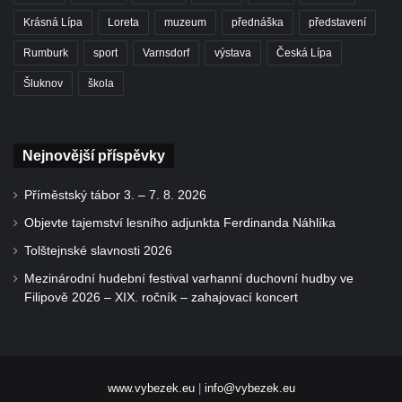
Krásná Lípa
Loreta
muzeum
přednáška
představení
Rumburk
sport
Varnsdorf
výstava
Česká Lípa
Šluknov
škola
Nejnovější příspěvky
Příměstský tábor 3. – 7. 8. 2026
Objevte tajemství lesního adjunkta Ferdinanda Náhlíka
Tolštejnské slavnosti 2026
Mezinárodní hudební festival varhanní duchovní hudby ve
Filipově 2026 – XIX. ročník – zahajovací koncert
www.vybezek.eu
|
info@vybezek.eu