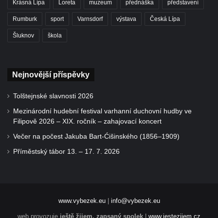
Krásná Lípa
Loreta
muzeum
přednáška
představení
Rumburk
sport
Varnsdorf
výstava
Česká Lípa
Šluknov
škola
Nejnovější příspěvky
Tolštejnské slavnosti 2026
Mezinárodní hudební festival varhanní duchovní hudby ve
Filipově 2026 – XIX. ročník – zahajovací koncert
Večer na počest Jakuba Bart-Ćišinského (1856–1909)
Příměstský tábor 13. – 17. 7. 2026
www.vybezek.eu
|
info@vybezek.eu
web provozuje
ještě žijem, zapsaný spolek
|
www.jestezijem.cz