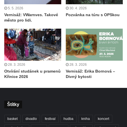
5. 5. 2026
30. 4. 2026
Vernisáž: VWarnves. Takové
Pozvánka na túru s OPSkou
město pro lidi.
28. 3. 2026
28. 3. 2026
Otvírání studánek u pramenů
Vernisáž: Erika Bornová –
Křinice 2026
Divný bytosti
Štítky
basket
divadlo
festival
hudba
kniha
koncert