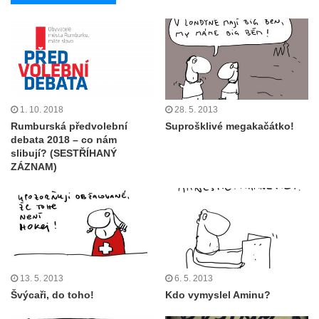
1. 10. 2018
28. 5. 2013
Rumburská předvolební
Suprošklivé megakačátko!
debata 2018 – co nám
slibují? (SESTŘÍHANÝ
ZÁZNAM)
13. 5. 2013
6. 5. 2013
Švýcaři, do toho!
Kdo vymyslel Aminu?