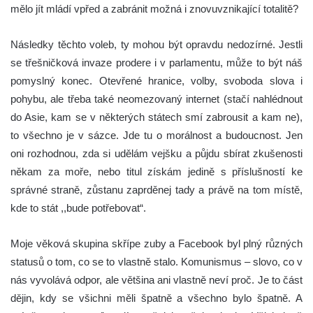
mělo jít mládí vpřed a zabránit možná i znovuvznikající totalitě?
Následky těchto voleb, ty mohou být opravdu nedozírné. Jestli
se třešničková invaze prodere i v parlamentu, může to být náš
pomyslný konec. Otevřené hranice, volby, svoboda slova i
pohybu, ale třeba také neomezovaný internet (stačí nahlédnout
do Asie, kam se v některých státech smí zabrousit a kam ne),
to všechno je v sázce. Jde tu o morálnost a budoucnost. Jen
oni rozhodnou, zda si udělám vejšku a půjdu sbírat zkušenosti
někam za moře, nebo titul získám jedině s příslušností ke
správné straně, zůstanu zaprděnej tady a právě na tom místě,
kde to stát ,,bude potřebovat“.
Moje věková skupina skřípe zuby a Facebook byl plný různých
statusů o tom, co se to vlastně stalo. Komunismus – slovo, co v
nás vyvolává odpor, ale většina ani vlastně neví proč. Je to část
dějin, kdy se všichni měli špatně a všechno bylo špatně. A