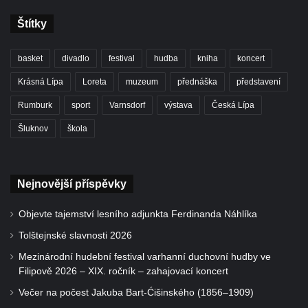
Štítky
basket
divadlo
festival
hudba
kniha
koncert
Krásná Lípa
Loreta
muzeum
přednáška
představení
Rumburk
sport
Varnsdorf
výstava
Česká Lípa
Šluknov
škola
Nejnovější příspěvky
Objevte tajemství lesního adjunkta Ferdinanda Náhlíka
Tolštejnské slavnosti 2026
Mezinárodní hudební festival varhanní duchovní hudby ve
Filipově 2026 – XIX. ročník – zahajovací koncert
Večer na počest Jakuba Bart-Ćišinského (1856–1909)