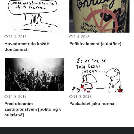
23. 4. 2013
2. 4. 2013
Hovadometr do každé
Fefíkův lament (a ústřice)
domácnosti
14. 3. 2013
11. 3. 2013
Před obecním
Packalství jako norma
zastupitelstvem [politolog v
cukrárně]