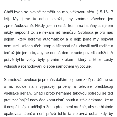
Chtěl bych se hlavně zaměřit na moji věkovou sféru (15-16-17
let). My jsme tu dobu nezažili, my známe všechno jen
zprostředkovaně. Nikdy jsem nestál frontu na banány ani jsem
nikdy nepocítil to, že někam jet nemůžu. Svoboda je pro nás
pojem, který bereme automaticky a o nějž jsme my bojovat
nemuseli. Všech těch útrap a šíleností nás zbavili naši rodiče a
teď už jde jen o to, aby se cenná demokracie povedla udržet. A
právě tyhle volby byly prvním krokem, který z téhle cesty
volnosti a rozhodování o sobě samotném vybočuje.
Sametová revoluce je pro nás dalším pojmem z dějin. Učíme se
o ní, rodiče nám vyprávějí příběhy a televize předkládají
všelijaké seriály. Snad i proto nemáme takovou potřebu se teď
proti začínající nadvládě komunistů bouřit a stále čekáme, že to
ti dospělí nějak udělají a že to přeci není možné, aby se historie
opakovala. Jenže není právě tohle ta správná doba, kdy by