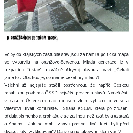
Volby do krajských zastupitelstev jsou za námi a politická mapa
se vybarvila na oranžovo-červenou. Mladá generace je v
rozpacích. Ti starší rozvážně přikyvují hlavou a praví: ,,Čekali
jsme to“. Otázkou je, co máme čekat my mladí?!
Všichni už nejspíše stačili postřehnout, že napříč Českou
republikou posbírala ČSSD největší procenta hlasů. Naneštěstí
v našem Ústeckém nad menším zlem vyhrálo to větší a
vítězství urvali komunisté. Strana KSČM, která po zrušení
přidala písmenko a prohlašuje se za jinou, než jaká byla ta stará
a špatná. Jak se mohli znovu prosadit lidé, kteří byli před
dvaceti lety ,,vyklíčováni“? Dá se snad takovým lidem věřit?