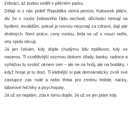
žebráci, až budou sedět v pěkném parku.
Dělají si z nás prdel! Republika nemá peníze, Kalousek pláče,
div že v rouše žebravého řádu nechodí, důchodci nemají na
bydlení, invalidům, pokud je rovnou neuznají za zdravé, dají pár
drobných. Není práce, ceny rostou, bída se už s nouzí netře,
ony spolu obcují.
Já jen čekám, kdy dojde chudýmu lidu trpělivost, kdy se
naserou. Ti vznětlivější vezmou útokem úřady, banky, radnice a
vyhážou tu svoloč oknem ven – ale ne na hnůj, ale na bodáky, i
když hnoje je tu dost. Ti klidnější si pak demokraticky zvolí své
zástupce zas rudé a nebo třeba pro změnu hnědé, nácky,
táborové řečníky a psychopaty.
Já už se neptám, zda k tomu dojde. Já už se jen ptám kdy.