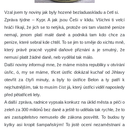
Vzal jsem ty noviny jak byly hozené bezladuaskladu a četl si.
Zpráva týdne – Kypr. A jak jsou Češi v klidu. Všichni ti velcí
hráči říkají, že jich se to netýká, protože oni tam vlastně peníze
nemají, jenom platí malé daně a podniká tam kdo chce za
peníze, které sebral kde chtěl. To se jim to směje do xichtu mně,
který právě pracně vyplnil daňové přiznání a je smutný, že
nemusí platit žádné daně, neb vydělal tak málo.
Další noviny informují mne, že máme mistra republiky v otvírání
úsřic, ó, my se máme, třicet ústřic dokázal kuchař od Jihlavy
otevřít za čtyři minuty, a byly to ústřice Belon a ty patří k
nejchutnějším, tak to musím číst já, který ústřici viděl naposledy
před pětatřiceti lety.
A další zpráva, radnice vypsala konkurz na úklid města a péči o
zeleň za 300 miliónů bez daně a ještě to udělala tak rychle, že to
ani zastupitelstvo nemuselo dle zákona posvětit. To budou ty
kytky asi kropit šampaňským! To jistě ocení nezaměstnaní a