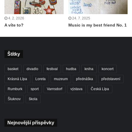
4. 2. 2026
24. 7. 2025
A víte to?
Music is my best friend No. 1
Štítky
basket
divadlo
festival
hudba
kniha
koncert
Krásná Lípa
Loreta
muzeum
přednáška
představení
Rumburk
sport
Varnsdorf
výstava
Česká Lípa
Šluknov
škola
Nejnovější příspěvky