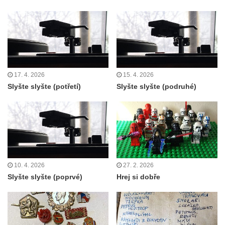
17. 4. 2026
15. 4. 2026
Slyšte slyšte (potřetí)
Slyšte slyšte (podruhé)
10. 4. 2026
27. 2. 2026
Slyšte slyšte (poprvé)
Hrej si dobře