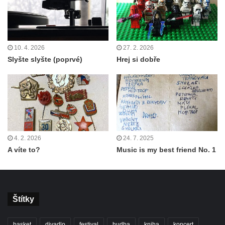
10. 4. 2026
27. 2. 2026
Slyšte slyšte (poprvé)
Hrej si dobře
4. 2. 2026
24. 7. 2025
A víte to?
Music is my best friend No. 1
Štítky
basket
divadlo
festival
hudba
kniha
koncert