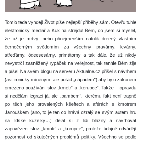
Tomio teda vyndej! Život píše nejlepší příběhy sám. Otevřu tuhle
elektronický mediář a Kuk na strejdu! Bém, co jsem si myslel,
že už je mrtvý, nebo přinejmenším natolik drcený vlastním
černočerným svědomím za všechny pravárny, levárny,
střeďárny, ódeesesárny, primátorny a tak dále, že už nikdy
nevystrčí zasněžený rypáček na veřejnost, tak tenhle Bém žije
a píše!
Na svém blogu na serveru Aktualne.cz přišel s návrhem
(asi ironicky míněným, ale pořád „nápadem“) aby bylo zákonem
omezeno používání slov „kmotr“ a „korupce“. Takže – opravdu
si nedělám legraci já, ale „pambem“, kterému fakt není trapně
po těch jeho provalených kšeftech a aférách s kmotrem
Janouškem (ano, to je ten co hrává ožralý se svým autem hru
na lidské kuželky…) dělat si z lidí blázny a navrhovat
zapovězení slov „kmotr“ a „korupce“, protože údajně odvádějí
pozornost od skutečných problémů politiky. Všechno se podle