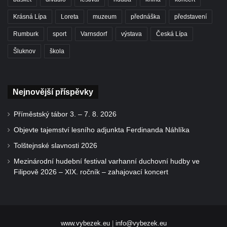
Krásná Lípa
Loreta
muzeum
přednáška
představení
Rumburk
sport
Varnsdorf
výstava
Česká Lípa
Šluknov
škola
Nejnovější příspěvky
Příměstský tábor 3. – 7. 8. 2026
Objevte tajemství lesního adjunkta Ferdinanda Náhlíka
Tolštejnské slavnosti 2026
Mezinárodní hudební festival varhanní duchovní hudby ve
Filipově 2026 – XIX. ročník – zahajovací koncert
www.vybezek.eu
|
info@vybezek.eu