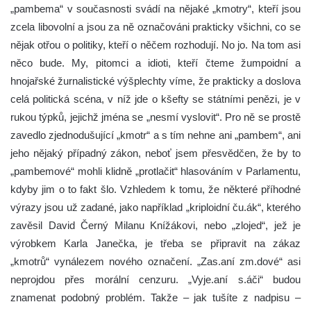
„pambema“ v současnosti svádí na nějaké „kmotry“, kteří jsou
zcela libovolní a jsou za ně označováni prakticky všichni, co se
nějak otřou o politiky, kteří o něčem rozhodují. No jo. Na tom asi
něco bude. My, pitomci a idioti, kteří čteme žumpoidní a
hnojařské žurnalistické výšplechty víme, že prakticky a doslova
celá politická scéna, v níž jde o kšefty se státními penězi, je v
rukou týpků, jejichž jména se „nesmí vyslovit“. Pro ně se prostě
zavedlo zjednodušující „kmotr“ a s tím nehne ani „pambem“, ani
jeho nějaký případný zákon, neboť jsem přesvědčen, že by to
„pambemové“ mohli klidně „protlačit“ hlasováním v Parlamentu,
kdyby jim o to fakt šlo. Vzhledem k tomu, že některé příhodné
výrazy jsou už zadané, jako například „kriploidní ču.ák“, kterého
zavěsil David Černý Milanu Knížákovi, nebo „zlojed“, jež je
výrobkem Karla Janečka, je třeba se připravit na zákaz
„kmotrů“ vynálezem nového označení. „Zas.aní zm.dové“ asi
neprojdou přes morální cenzuru. „Vyje.aní s.áči“ budou
znamenat podobný problém. Takže – jak tušíte z nadpisu –