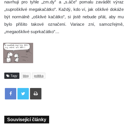
navrhuji pro tyhle „zm.dy“ a „s.áče“ pomalu zavádět výraz
„suprošklivé megakačátko“. Každý, kdo ví, jak ošklivé dokáže
být normálně „ošklivé kačátko“, si jistě nebude přát, aby mu
bylo přišito takové označení. Variace zní, samozřejmě,
„megaošklivé suprkačátko“…
Tagy
blog
politika
Tisknout
Související články