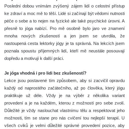
Poslední dobou vnímám zvýšený zájem lidí o celostní přístup
ke zdraví a moc mě to těší. Lidé si začínají být vědomi nutnosti
péče o sebe a to nejen na fyzické ale také psychické úrovni. A
přesně to jóga nabízí. Pro mě osobně bylo jaro ve znamení
mnoha nových zkušeností a jen jsem se utvrdila, že
nastoupená cesta lektorky jógy je ta správná. Na lekcích jsem
poznala spoustu příjemných lidí, kteří mě neustále posouvají
dopředu a motivují k další práci.
Je jóga vhodná i pro lidi bez zkušeností?
Lekce jsou postavené tím způsobem, aby si zacvičil opravdu
každý od naprostého začátečního, až po člověka, který jógu
praktikuje už déle. Vždy je na výběr z několika variant
provedení a je na každém, kterou z možností pro sebe zvolí.
Důležité je vždy naslouchat vlastnímu tělu a respektovat jeho
možnosti, tím se stane pro nás cvičení tou nejlepší terapií. U
všech cviků je velmi důležité správné provedení pozice, aby