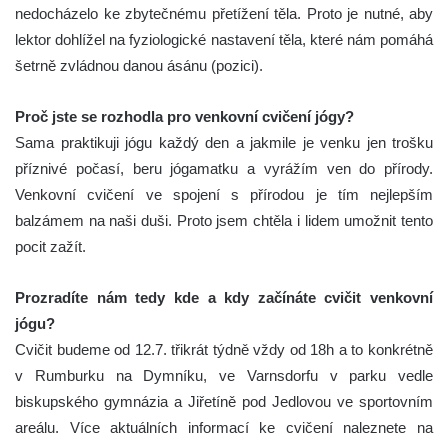
nedocházelo ke zbytečnému přetížení těla. Proto je nutné, aby
lektor dohlížel na fyziologické nastavení těla, které nám pomáhá
šetrně zvládnou danou ásánu (pozici).
Proč jste se rozhodla pro venkovní cvičení jógy?
Sama praktikuji jógu každý den a jakmile je venku jen trošku
příznivé počasí, beru jógamatku a vyrážím ven do přírody.
Venkovní cvičení ve spojení s přírodou je tím nejlepším
balzámem na naši duši. Proto jsem chtěla i lidem umožnit tento
pocit zažít.
Prozradíte nám tedy kde a kdy začínáte cvičit venkovní
jógu?
Cvičit budeme od 12.7. třikrát týdně vždy od 18h a to konkrétně
v Rumburku na Dymníku, ve Varnsdorfu v parku vedle
biskupského gymnázia a Jiřetíně pod Jedlovou ve sportovním
areálu. Více aktuálních informací ke cvičení naleznete na