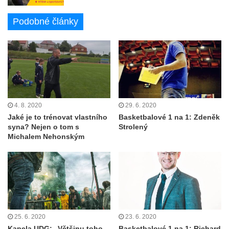
Podobné články
4. 8. 2020
29. 6. 2020
Jaké je to trénovat vlastního
Basketbalové 1 na 1: Zdeněk
syna? Nejen o tom s
Strolený
Michalem Nehonským
25. 6. 2020
23. 6. 2020
Kapela UDG: „Většinu toho
Basketbalové 1 na 1: Richard