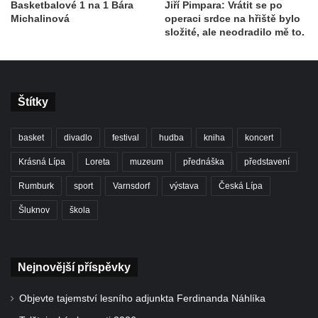
Basketbalové 1 na 1 Bára
Jiří Pimpara: Vrátit se po
Michalinová
operaci srdce na hřiště bylo
složité, ale neodradilo mě to.
Štítky
basket
divadlo
festival
hudba
kniha
koncert
Krásná Lípa
Loreta
muzeum
přednáška
představení
Rumburk
sport
Varnsdorf
výstava
Česká Lípa
Šluknov
škola
Nejnovější příspěvky
Objevte tajemství lesního adjunkta Ferdinanda Náhlíka