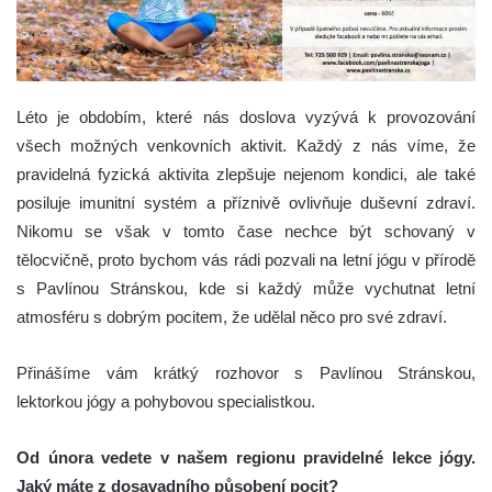
Léto je obdobím, které nás doslova vyzývá k provozování
všech možných venkovních aktivit. Každý z nás víme, že
pravidelná fyzická aktivita zlepšuje nejenom kondici, ale také
posiluje imunitní systém a příznivě ovlivňuje duševní zdraví.
Nikomu se však v tomto čase nechce být schovaný v
tělocvičně, proto bychom vás rádi pozvali na letní jógu v přírodě
s Pavlínou Stránskou, kde si každý může vychutnat letní
atmosféru s dobrým pocitem, že udělal něco pro své zdraví.
Přinášíme vám krátký rozhovor s Pavlínou Stránskou,
lektorkou jógy a pohybovou specialistkou.
Od února vedete v našem regionu pravidelné lekce jógy.
Jaký máte z dosavadního působení pocit?