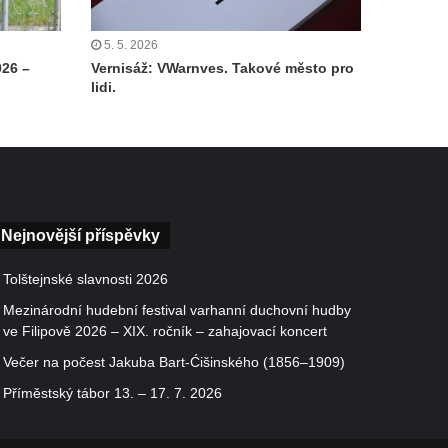
5. 5. 2026
026 –
Vernisáž: VWarnves. Takové město pro
lidi.
Nejnovější příspěvky
Tolštejnské slavnosti 2026
Mezinárodní hudební festival varhanní duchovní hudby
ve Filipově 2026 – XIX. ročník – zahajovací koncert
Večer na počest Jakuba Bart-Ćišinského (1856–1909)
Příměstský tábor 13. – 17. 7. 2026