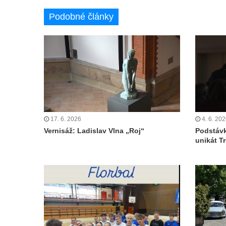
Podobné články
17. 6. 2026
4. 6. 20
Vernisáž: Ladislav Vlna „Roj“
Podstávk
unikát T