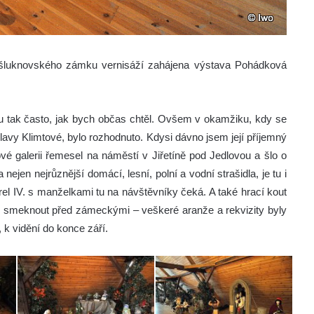
 šluknovského zámku vernisáží zahájena výstava Pohádková
 tak často, jak bych občas chtěl. Ovšem v okamžiku, kdy se
slavy Klimtové, bylo rozhodnuto. Kdysi dávno jsem její příjemný
ové galerii řemesel na náměstí v Jiřetíně pod Jedlovou a šlo o
jen nejrůznější domácí, lesní, polní a vodní strašidla, je tu i
rel IV. s manželkami tu na návštěvníky čeká. A také hrací kout
o smeknout před zámeckými – veškeré aranže a rekvizity byly
 k vidění do konce září.