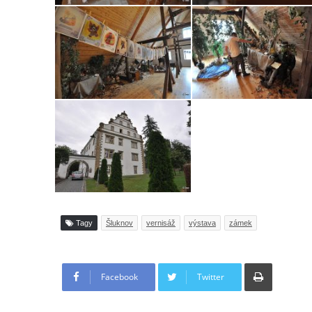
Tagy
Šluknov
vernisáž
výstava
zámek
Tisknout
Facebook
Twitter