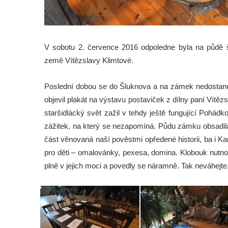
V sobotu 2. července 2016 odpoledne byla na půdě
země Vítězslavy Klimtové.
Poslední dobou se do Šluknova a na zámek nedostanu
objevil plakát na výstavu postaviček z dílny paní Vítěz
staršidlácký svět zažil v tehdy ještě fungující Pohádk
zážitek, na který se nezapomíná. Půdu zámku obsadila ne
část věnovaná naší pověstmi opředené historii, ba i Ka
pro děti – omalovánky, pexesa, domina. Klobouk nutn
plně v jejich moci a povedly se náramně. Tak neváhejte,