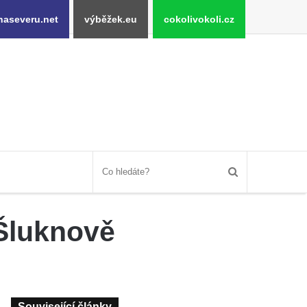
naseveru.net
výběžek.eu
cokolivokoli.cz
Šluknově
Související články