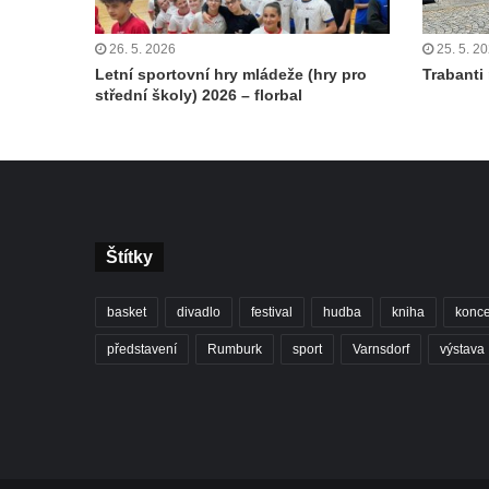
26. 5. 2026
25. 5. 2
Letní sportovní hry mládeže (hry pro
Trabanti
střední školy) 2026 – florbal
Štítky
basket
divadlo
festival
hudba
kniha
konce
představení
Rumburk
sport
Varnsdorf
výstava