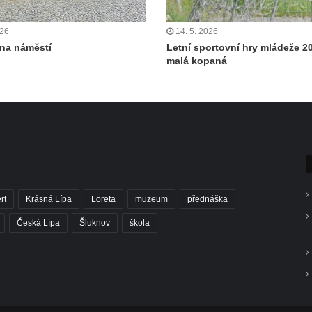
026
14. 5. 2026
 na náměstí
Letní sportovní hry mládeže 2
malá kopaná
rt
Krásná Lípa
Loreta
muzeum
přednáška
Česká Lípa
Šluknov
škola