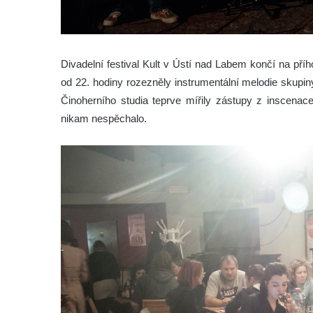
Divadelní festival Kult v Ústí nad Labem končí na pří
od 22. hodiny rozezněly instrumentální melodie skupin
Činoherního studia teprve mířily zástupy z inscenac
nikam nespěchalo.