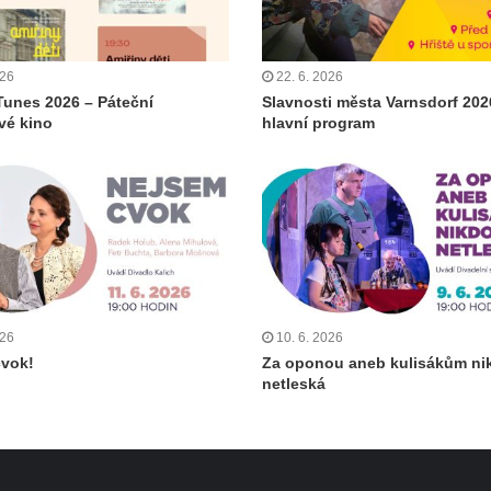
026
22. 6. 2026
Tunes 2026 – Páteční
Slavnosti města Varnsdorf 202
ové kino
hlavní program
026
10. 6. 2026
cvok!
Za oponou aneb kulisákům ni
netleská