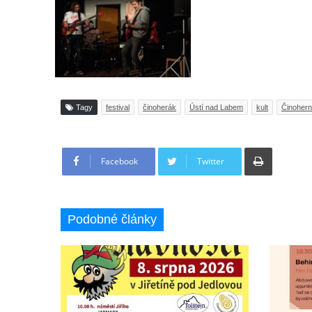
Tagy
festival
činoherák
Ústí nad Labem
kult
Činohern
Tisknout
Facebook
Twitter
Podobné články