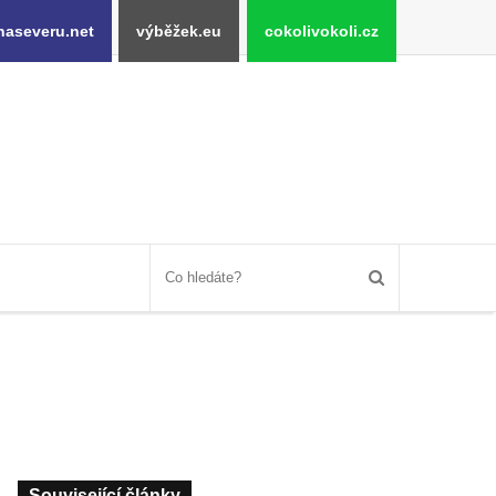
naseveru.net
výběžek.eu
cokolivokoli.cz
Související články