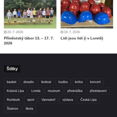
20. 7. 2026
19. 7. 2026
Příměstský tábor 13. – 17. 7.
Lidi jsou lidi (i v Loretě)
2026
Štítky
basket
divadlo
festival
hudba
kniha
koncert
Krásná Lípa
Loreta
muzeum
přednáška
představení
Rumburk
sport
Varnsdorf
výstava
Česká Lípa
Šluknov
škola