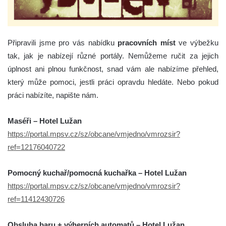
Připravili jsme pro vás nabídku
pracovních míst
ve výbežku
tak, jak je nabízejí různé portály. Nemůžeme ručit za jejich
úplnost ani plnou funkčnost, snad vám ale nabízíme přehled,
který může pomoci, jestli práci opravdu hledáte. Nebo pokud
práci nabízíte, napište nám.
Maséři – Hotel Lužan
https://portal.mpsv.cz/sz/obcane/vmjedno/vmrozsir?
ref=12176040722
Pomocný kuchař/pomocná kuchařka – Hotel Lužan
https://portal.mpsv.cz/sz/obcane/vmjedno/vmrozsir?
ref=11412430726
Obsluha baru + výherních automatů – Hotel Lužan