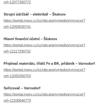
ref=12077260772
Strojní údržbář – elektrikář – Šluknov
https://portal.mpsv.cz/sz/obcane/vmjedno/vmrozsir?
ref=12093030741
Hlavní finanční účetní – Šluknov
https://portal.mpsv.cz/sz/obcane/vmjedno/vmrozsir?
ref=12117290732
Přejímač materiálu, třídič Fe a BK, jeřábník – Varnsdorf
https://portal.mpsv.cz/sz/obcane/vmjedno/vmrozsir?
ref=12055350703
Seřizovač – Varnsdorf
https://portal.mpsv.cz/sz/obcane/vmjedno/vmrozsir?
ref=12100640779