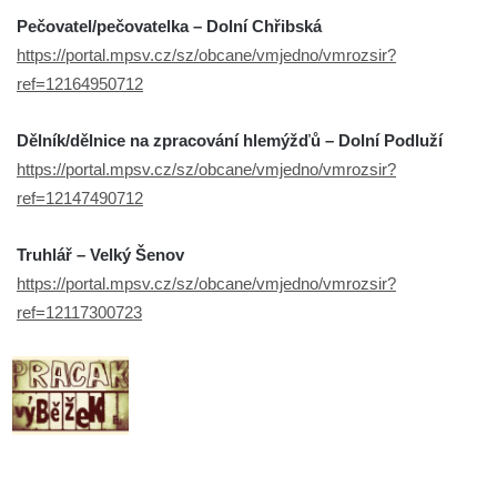
Pečovatel/pečovatelka – Dolní Chřibská
https://portal.mpsv.cz/sz/obcane/vmjedno/vmrozsir?
ref=12164950712
Dělník/dělnice na zpracování hlemýžďů – Dolní Podluží
https://portal.mpsv.cz/sz/obcane/vmjedno/vmrozsir?
ref=12147490712
Truhlář – Velký Šenov
https://portal.mpsv.cz/sz/obcane/vmjedno/vmrozsir?
ref=12117300723