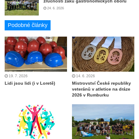
zručnosti žáků gastronomických oborů
24. 6. 2026
Podobné články
19. 7. 2026
14. 6. 2026
Lidi jsou lidi (i v Loretě)
Mistrovství České republiky
veteránů v atletice na dráze
2026 v Rumburku