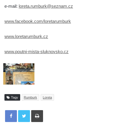
e-mail:
loreta.rumburk@seznam.cz
www.facebook.com/loretarumburk
www.loretarumburk.cz
www.poutni-mista-sluknovsko.cz
Tagy
Rumburk
Loreta
Tisknout