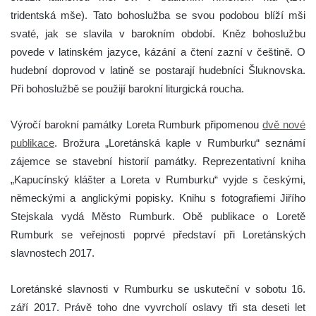
tridentská mše). Tato bohoslužba se svou podobou blíží mši
svaté, jak se slavila v barokním období. Kněz bohoslužbu
povede v latinském jazyce, kázání a čtení zazní v češtině. O
hudební doprovod v latině se postarají hudebníci Šluknovska.
Při bohoslužbě se použijí barokní liturgická roucha.
Výročí barokní památky Loreta Rumburk připomenou
dvě nové
publikace
. Brožura „Loretánská kaple v Rumburku“ seznámí
zájemce se stavební historií památky. Reprezentativní kniha
„Kapucínský klášter a Loreta v Rumburku“ vyjde s českými,
německými a anglickými popisky. Knihu s fotografiemi Jiřího
Stejskala vydá Město Rumburk. Obě publikace o Loretě
Rumburk se veřejnosti poprvé představí při Loretánských
slavnostech 2017.
Loretánské slavnosti v Rumburku se uskuteční v sobotu 16.
září 2017. Právě toho dne vyvrcholí oslavy tři sta deseti let