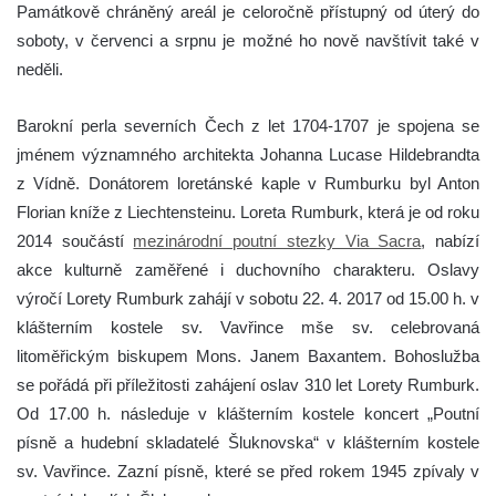
Památkově chráněný areál je celoročně přístupný od úterý do
soboty, v červenci a srpnu je možné ho nově navštívit také v
neděli.
Barokní perla severních Čech z let 1704-1707 je spojena se
jménem významného architekta Johanna Lucase Hildebrandta
z Vídně. Donátorem loretánské kaple v Rumburku byl Anton
Florian kníže z Liechtensteinu. Loreta Rumburk, která je od roku
2014 součástí
mezinárodní poutní stezky Via Sacra
, nabízí
akce kulturně zaměřené i duchovního charakteru. Oslavy
výročí Lorety Rumburk zahájí v sobotu 22. 4. 2017 od 15.00 h. v
klášterním kostele sv. Vavřince mše sv. celebrovaná
litoměřickým biskupem Mons. Janem Baxantem. Bohoslužba
se pořádá při příležitosti zahájení oslav 310 let Lorety Rumburk.
Od 17.00 h. následuje v klášterním kostele koncert „Poutní
písně a hudební skladatelé Šluknovska“ v klášterním kostele
sv. Vavřince. Zazní písně, které se před rokem 1945 zpívaly v