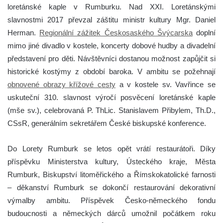
loretánské kaple v Rumburku. Nad XXI. Loretánskými
slavnostmi 2017 převzal záštitu ministr kultury Mgr. Daniel
Herman.
Regionální zážitek Českosaského Švýcarska
doplní
mimo jiné divadlo v kostele, koncerty dobové hudby a divadelní
představení pro děti. Návštěvníci dostanou možnost zapůjčit si
historické kostýmy z období baroka. V ambitu se požehnají
obnovené obrazy křížové cesty
a v kostele sv. Vavřince se
uskuteční 310. slavnost výročí posvěcení loretánské kaple
(mše sv.), celebrovaná P. ThLic. Stanislavem Přibylem, Th.D.,
CSsR, generálním sekretářem České biskupské konference.
Do Lorety Rumburk se letos opět vrátí restaurátoři. Díky
příspěvku Ministerstva kultury, Ústeckého kraje, Města
Rumburk, Biskupství litoměřického a Římskokatolické farnosti
– děkanství Rumburk se dokončí restaurování dekorativní
výmalby ambitu. Příspěvek Česko-německého fondu
budoucnosti a německých dárců umožnil počátkem roku