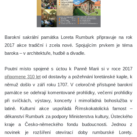
Barokní sakrální památka Loreta Rumburk připravuje na rok
2017 akce tradiční i zcela nové. Spojujícím prvkem je téma
baroka – v architektuře, hudbě a divadle.
Poutní místo spojené s úctou k Panně Marii si v roce 2017
připomene 310 let
od dostavby a požehnání loretánské kaple, k
němuž došlo v září roku 1707. V celoročně přístupné barokní
památce se odehrají komentované prohlídky, večerní prohlídky
při svíčkách, výstavy, koncerty i mimořádná bohoslužba v
latině. Kulturní akce uspořádá Římskokatolická farnost –
děkanství Rumburk za podpory Ministerstva kultury, Ústeckého
kraje a Česko-německého fondu budoucnosti. Jednou z
novinek je rozšíření otevírací doby rumburské Lorety.