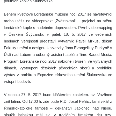
poutních kaplích Šluknovska.
Během květnové Loretánské muzejní noci 2017 se návštěvníci
mohou těšit na videoprojekt „Zvěstování“ – projekci na stěnu
loretánské kaple s hudebním doprovodem. První videomapping
v Českém Švýcarsku v pátek 19. 5. 2017 ve večerních
hodinách veřejnosti představí výtvarník Pavel Mrkus, děkan
Fakulty umění a designu Univerzity Jana Evangelisty Purkyně v
Ústí nad Labem a odborný asistent ateliéru Time-Based Media.
Program Loretánské noci 2017 nabídne i tvoření ve výtvarných
dílnách, vystoupení dětských pěveckých sborů a prohlídku
výstav v ambitu a Expozice církevního umění Šluknovska ve
vstupní budově.
V sobotu 27. 5. 2017 bude klášterním kostelem. sv. Vavřince
znít latina. Od 17.00 h. zde bude R.D. Josef Peňáz, farní vikář z
Římskokatolické farnosti – děkanství Jablonec nad Nisou,
sloužit latinskou mši sv. v tradičním římském ritu (tzv.