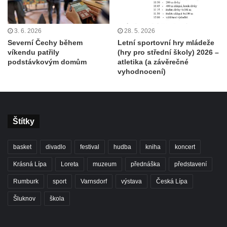
3. 6. 2026
28. 5. 2026
Severní Čechy během
Letní sportovní hry mládeže
víkendu patřily
(hry pro střední školy) 2026 –
podstávkovým domům
atletika (a závěrečné
vyhodnocení)
Štítky
basket
divadlo
festival
hudba
kniha
koncert
Krásná Lípa
Loreta
muzeum
přednáška
představení
Rumburk
sport
Varnsdorf
výstava
Česká Lípa
Šluknov
škola