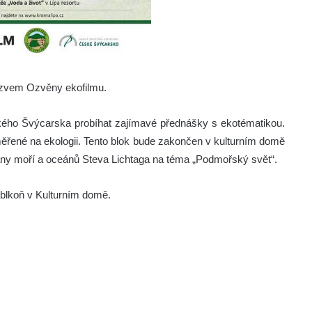
ázvem Ozvěny ekofilmu.
ého Švýcarska probíhat zajímavé přednášky s ekotématikou.
ěřené na ekologii. Tento blok bude zakončen v kulturním domě
ny moří a oceánů Steva Lichtaga na téma „Podmořský svět“.
blkoň v Kulturním domě.