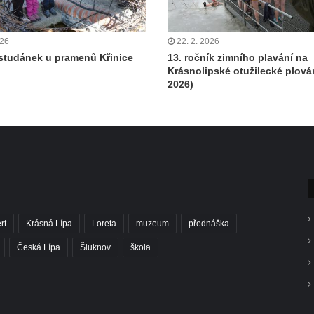
026
22. 2. 2026
 studánek u pramenů Křinice
13. ročník zimního plavání na
Krásnolipské otužilecké plová
2026)
rt
Krásná Lípa
Loreta
muzeum
přednáška
Česká Lípa
Šluknov
škola