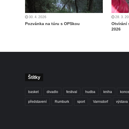
30. 4. 2026
28. 3. 2
Pozvánka na túru s OPSkou
Otvírání
2026
Štítky
basket
divadlo
festival
hudba
kniha
konce
představení
Rumburk
sport
Varnsdorf
výstava