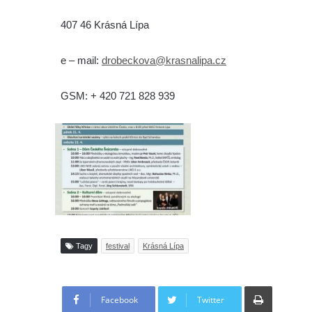
407 46 Krásná Lípa
e – mail:
drobeckova@krasnalipa.cz
GSM: + 420 721 828 939
Tagy
festival
Krásná Lípa
Tisknout
Facebook
Twitter