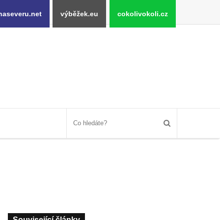
naseveru.net
výběžek.eu
cokolivokoli.cz
Související články