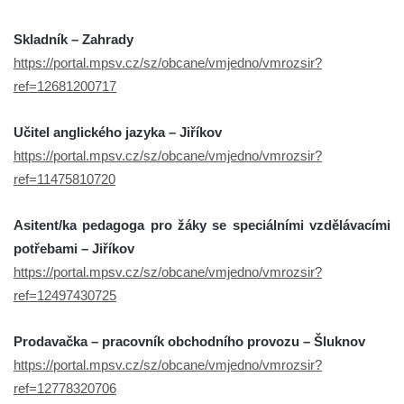
Skladník – Zahrady
https://portal.mpsv.cz/sz/obcane/vmjedno/vmrozsir?
ref=12681200717
Učitel anglického jazyka – Jiříkov
https://portal.mpsv.cz/sz/obcane/vmjedno/vmrozsir?
ref=11475810720
Asitent/ka pedagoga pro žáky se speciálními vzdělávacími
potřebami – Jiříkov
https://portal.mpsv.cz/sz/obcane/vmjedno/vmrozsir?
ref=12497430725
Prodavačka – pracovník obchodního provozu – Šluknov
https://portal.mpsv.cz/sz/obcane/vmjedno/vmrozsir?
ref=12778320706