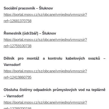
Sociální pracovník – Šluknov
https://portal.mpsv.cz/sz/obcane/vmjedno/vmrozsir?
ref=12681370758
Řemeslník (údržbář) – Šluknov
https://portal.mpsv.cz/sz/obcane/vmjedno/vmrozsir?
ref=12759100738
Dělník pro montáž a kontrolu kabelových svazků –
Varnsdorf
https://portal.mpsv.cz/sz/obcane/vmjedno/vmrozsir?
ref=12419860795
Obsluha čistírny odpadních průmyslových vod na teplárně
– Varnsdorf
https://portal.mpsv.cz/sz/obcane/vmjedno/vmrozsir?
ref=12789700746