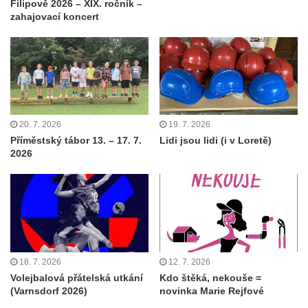
Filipově 2026 – XIX. ročník –
zahajovací koncert
20. 7. 2026
19. 7. 2026
Příměstský tábor 13. – 17. 7.
Lidi jsou lidi (i v Loretě)
2026
18. 7. 2026
12. 7. 2026
Volejbalová přátelská utkání
Kdo štěká, nekouše =
(Varnsdorf 2026)
novinka Marie Rejfové