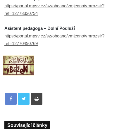
https://portal.mpsv.cz/sz/obcane/vmjedno/vmrozsir?
ref=12778330794
Asistent pedagoga – Dolní Podluží
https://portal.mpsv.cz/sz/obcane/vmjedno/vmrozsir?
ref=12770490769
Tisknout
Související články