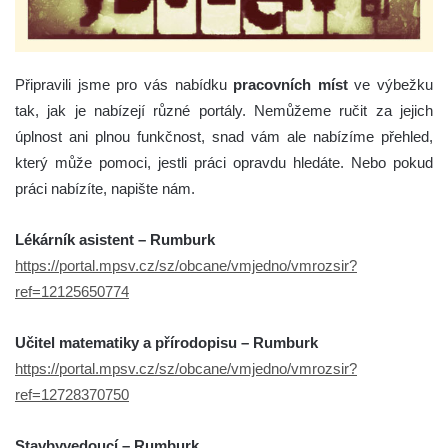
Připravili jsme pro vás nabídku
pracovních míst
ve výbežku
tak, jak je nabízejí různé portály. Nemůžeme ručit za jejich
úplnost ani plnou funkčnost, snad vám ale nabízíme přehled,
který může pomoci, jestli práci opravdu hledáte. Nebo pokud
práci nabízíte, napište nám.
Lékárník asistent – Rumburk
https://portal.mpsv.cz/sz/obcane/vmjedno/vmrozsir?
ref=12125650774
Učitel matematiky a přírodopisu – Rumburk
https://portal.mpsv.cz/sz/obcane/vmjedno/vmrozsir?
ref=12728370750
Stavbyvedoucí – Rumburk