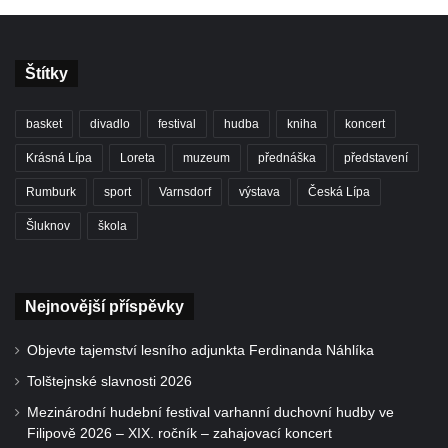
Štítky
basket
divadlo
festival
hudba
kniha
koncert
Krásná Lípa
Loreta
muzeum
přednáška
představení
Rumburk
sport
Varnsdorf
výstava
Česká Lípa
Šluknov
škola
Nejnovější příspěvky
Objevte tajemství lesního adjunkta Ferdinanda Náhlíka
Tolštejnské slavnosti 2026
Mezinárodní hudební festival varhanní duchovní hudby ve
Filipově 2026 – XIX. ročník – zahajovací koncert