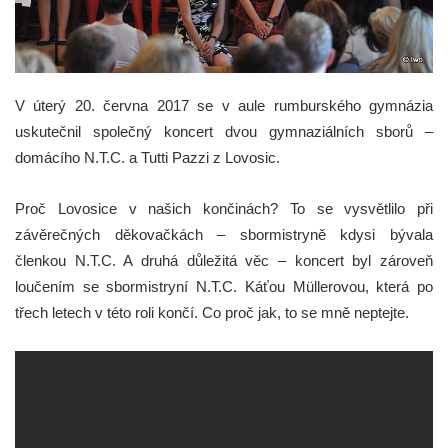
V úterý 20. června 2017 se v aule rumburského gymnázia
uskutečnil společný koncert dvou gymnaziálních sborů –
domácího N.T.C. a Tutti Pazzi z Lovosic.
Proč Lovosice v našich končinách? To se vysvětlilo při
závěrečných děkovačkách – sbormistryně kdysi bývala
členkou N.T.C. A druhá důležitá věc – koncert byl zároveň
loučením se sbormistryní N.T.C. Káťou Müllerovou, která po
třech letech v této roli končí. Co proč jak, to se mně neptejte.