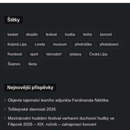
Štítky
basket
divadlo
festival
hudba
kniha
koncert
Krásná Lípa
Loreta
muzeum
přednáška
představení
Rumburk
sport
Varnsdorf
výstava
Česká Lípa
Šluknov
škola
Nejnovější příspěvky
Objevte tajemství lesního adjunkta Ferdinanda Náhlíka
Tolštejnské slavnosti 2026
Mezinárodní hudební festival varhanní duchovní hudby ve
Filipově 2026 – XIX. ročník – zahajovací koncert