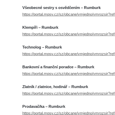
Všeobecné sestry s osvědčením – Rumburk
https://portal.mpsv.cz/sz/obcane/vmjedno/vmrozsir?r
Klempíři – Rumburk
https://portal.mpsv.cz/sz/obcane/vmjedno/vmrozsir?r
Technolog – Rumburk
https://portal.mpsv.cz/sz/obcane/vmjedno/vmrozsir?r
Bankovní a finanční poradce – Rumburk
https://portal.mpsv.cz/sz/obcane/vmjedno/vmrozsir?r
Zlatník / zlatnice, hodinář – Rumburk
https://portal.mpsv.cz/sz/obcane/vmjedno/vmrozsir?r
Prodavač/ka – Rumburk
https://portal.mpsv.cz/sz/obcane/vmjedno/vmrozsir?r