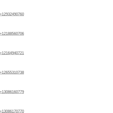
ef=12932490760
ef=12188560706
ef=12164940721
ef=12655310738
ef=13086160779
ef=13086170770