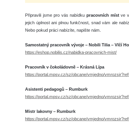
Připravili jsme pro vás nabídku
pracovních míst
ve v
jejich úplnost ani plnou funkčnost, snad vám ale nabí
Nebo pokud práci nabízíte, napište nám.
Samostatný pracovník vývoje – Nobili Tilia – Vlčí H
https://eshop.nobilis.cz/nabidka-pracovnich-mist/
Pracovník v čokoládovně – Krásná Lípa
https://portal.mpsv.cz/sz/obcane/vmjedno/vmrozsir?r
Asistenti pedagogů – Rumburk
https://portal.mpsv.cz/sz/obcane/vmjedno/vmrozsir?r
Mistr lakovny – Rumburk
https://portal.mpsv.cz/sz/obcane/vmjedno/vmrozsir?r