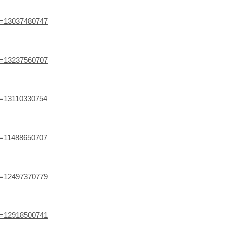
ef=13037480747
ef=13237560707
ef=13110330754
ef=11488650707
ef=12497370779
ef=12918500741