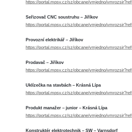
https://portal.mpsv.cz/sz/obcane/vmjedno/vmrozsir?r
Seřizovač CNC soustruhu – Jiříkov
https://portal.mpsv.cz/sz/obcane/vmjedno/vmrozsir?r
Provozní elektrikář – Jiříkov
https://portal.mpsv.cz/sz/obcane/vmjedno/vmrozsir?r
Prodavač – Jiříkov
https://portal.mpsv.cz/sz/obcane/vmjedno/vmrozsir?r
Uklízečka na stavbách – Krásná Lípa
https://portal.mpsv.cz/sz/obcane/vmjedno/vmrozsir?r
Produkt manažer – junior – Krásná Lípa
https://portal.mpsv.cz/sz/obcane/vmjedno/vmrozsir?r
Konstruktér elektrotechnik – SW – Varnsdorf