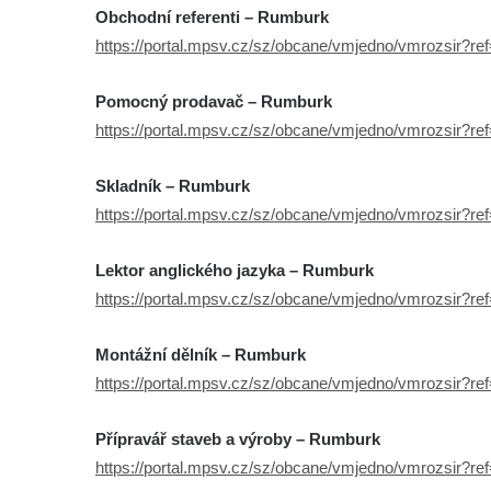
Obchodní referenti – Rumburk
https://portal.mpsv.cz/sz/obcane/vmjedno/vmrozsir?r
Pomocný prodavač – Rumburk
https://portal.mpsv.cz/sz/obcane/vmjedno/vmrozsir?r
Skladník – Rumburk
https://portal.mpsv.cz/sz/obcane/vmjedno/vmrozsir?r
Lektor anglického jazyka – Rumburk
https://portal.mpsv.cz/sz/obcane/vmjedno/vmrozsir?r
Montážní dělník – Rumburk
https://portal.mpsv.cz/sz/obcane/vmjedno/vmrozsir?r
Přípravář staveb a výroby – Rumburk
https://portal.mpsv.cz/sz/obcane/vmjedno/vmrozsir?r