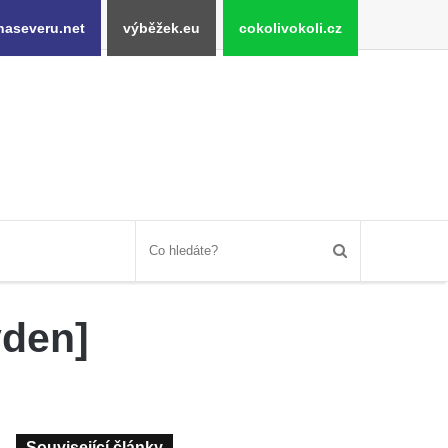
naseveru.net
výběžek.eu
cokolivokoli.cz
ýden]
Související články