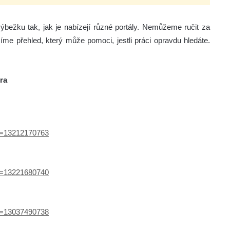
ýbežku tak, jak je nabízejí různé portály. Nemůžeme ručit za
zíme přehled, který může pomoci, jestli práci opravdu hledáte.
ora
ef=13212170763
ef=13221680740
ef=13037490738