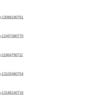
ef=13086180761
ef=12497380770
ef=11864790711
ef=13105480754
ef=13186140716