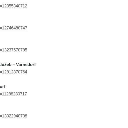
ef=12055340712
ef=12746480747
ef=13237570795
lužeb – Varnsdorf
ef=12912870764
orf
ef=11288280717
ef=13022940738