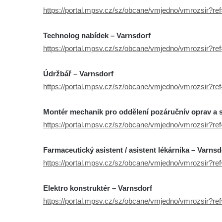
https://portal.mpsv.cz/sz/obcane/vmjedno/vmrozsir?r
Technolog nabídek – Varnsdorf
https://portal.mpsv.cz/sz/obcane/vmjedno/vmrozsir?r
Údržbář – Varnsdorf
https://portal.mpsv.cz/sz/obcane/vmjedno/vmrozsir?r
Montér mechanik pro oddělení pozáručnív oprav a s
https://portal.mpsv.cz/sz/obcane/vmjedno/vmrozsir?r
Farmaceutický asistent / asistent lékárníka – Varnsd
https://portal.mpsv.cz/sz/obcane/vmjedno/vmrozsir?r
Elektro konstruktér – Varnsdorf
https://portal.mpsv.cz/sz/obcane/vmjedno/vmrozsir?r