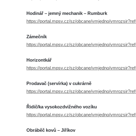
Hodinář – jemný mechanik – Rumburk
https://portal.mpsv.cz/sz/obcane/vmjedno/vmrozsir?r
Zámečník
https://portal.mpsv.cz/sz/obcane/vmjedno/vmrozsir?r
Horizontkář
https://portal.mpsv.cz/sz/obcane/vmjedno/vmrozsir?r
Prodavač (servírka) v cukrárně
https://portal.mpsv.cz/sz/obcane/vmjedno/vmrozsir?r
Řidič/ka vysokozdvižného vozíku
https://portal.mpsv.cz/sz/obcane/vmjedno/vmrozsir?r
Obráběč kovů – Jiříkov