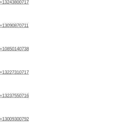
ef=13243800717
ef=13090870711
ef=10850140738
ef=13227310717
ef=13237550716
ef=13009300792