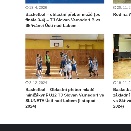
18. 4. 2026
20. 11. 
Basketbal – oblastní přebor mužů (po
Rodina W
finále 3-4) – TJ Slovan Varnsdorf B vs
Skřivánci Ústí nad Labem
2. 12. 2024
19. 11. 
Basketbal – Oblastní přebor mladší
Basketba
minižákyně U12 TJ Slovan Varnsdorf vs
základní
SLUNETA Ústí nad Labem (listopad
vs Skřiv
2024)
2024)