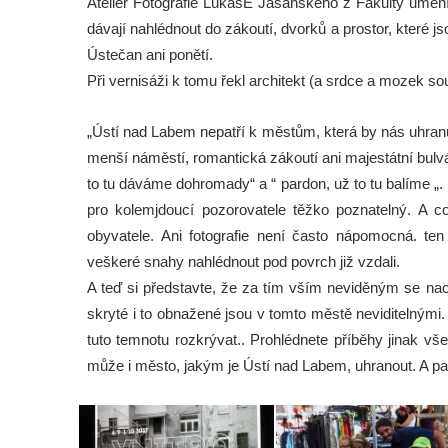
Ateliér Fotografie LukášE Jasanského z Fakulty umění 
dávají nahlédnout do zákoutí, dvorků a prostor, které
Ústečan ani ponětí.
Při vernisáži k tomu řekl architekt (a srdce a moze
„Ústí nad Labem nepatří k městům, která by nás uhranu
menší náměstí, romantická zákoutí ani majestátní bulv
to tu dáváme dohromady“ a “ pardon, už to tu balíme „
pro kolemjdoucí pozorovatele těžko poznatelný. A c
obyvatele. Ani fotografie není často nápomocná. ten 
veškeré snahy nahlédnout pod povrch již vzdali.
A teď si představte, že za tím vším neviděným se nachá
skryté i to obnažené jsou v tomto městě neviditelnými
tuto temnotu rozkrývat.. Prohlédnete příběhy jinak vš
může i město, jakým je Ústí nad Labem, uhranout. A pak