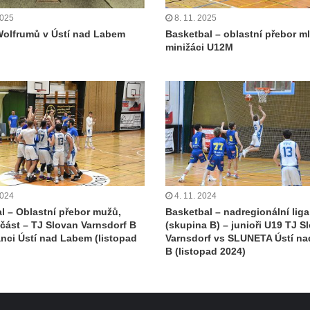
2025
8. 11. 2025
olfrumů v Ústí nad Labem
Basketbal – oblastní přebor m
minižáci U12M
2024
4. 11. 2024
l – Oblastní přebor mužů,
Basketbal – nadregionální liga
 část – TJ Slovan Varnsdorf B
(skupina B) – junioři U19 TJ S
ánci Ústí nad Labem (listopad
Varnsdorf vs SLUNETA Ústí n
B (listopad 2024)