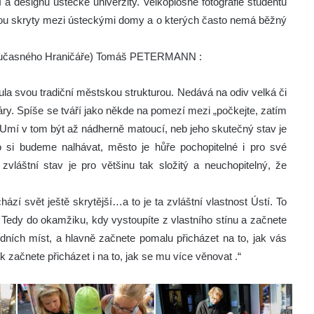
a designu ústecké univerzity. Velkoplošné fotografie studentů
 jsou skryty mezi ústeckými domy a o kterých často nemá běžný
k současného Hraničáře) Tomáš PETERMANN :
la svou tradiční městskou strukturou. Nedává na odiv velká či
áry. Spíše se tváří jako někde na pomezí mezi „počkejte, zatím
. Umí v tom být až nádherně matoucí, neb jeho skutečný stav je
o si budeme nalhávat, město je hůře pochopitelné i pro své
zvláštní stav je pro většinu tak složitý a neuchopitelný, že
zí svět ještě skrytější…a to je ta zvláštní vlastnost Ústí. To
. Tedy do okamžiku, kdy vystoupíte z vlastního stínu a začnete
edních míst, a hlavně začnete pomalu přicházet na to, jak vás
 začnete přicházet i na to, jak se mu více věnovat .“