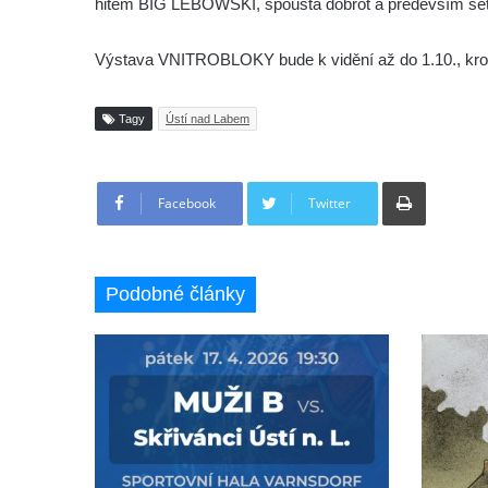
hitem BIG LEBOWSKI, spousta dobrot a především setk
Výstava VNITROBLOKY bude k vidění až do 1.10., kro
Tagy
Ústí nad Labem
Tisknout
Facebook
Twitter
Podobné články