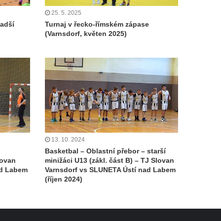
25. 5. 2025
ladší
Turnaj v řecko-římském zápase
(Varnsdorf, květen 2025)
13. 10. 2024
Basketbal – Oblastní přebor – starší
lovan
minižáci U13 (zákl. část B) – TJ Slovan
ad Labem
Varnsdorf vs SLUNETA Ústí nad Labem
(říjen 2024)