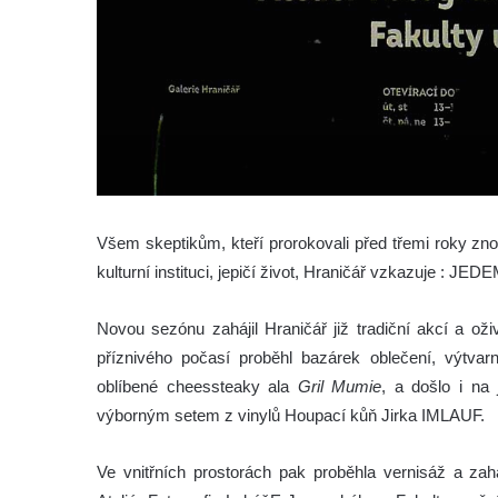
Všem skeptikům, kteří prorokovali před třemi roky 
kulturní instituci, jepičí život, Hraničář vzkazuje : JE
Novou sezónu zahájil Hraničář již tradiční akcí a o
příznivého počasí proběhl bazárek oblečení, výtvarn
oblíbené cheessteaky ala
Gril Mumie
, a došlo i na
výborným setem z vinylů Houpací kůň Jirka IMLAUF.
Ve vnitřních prostorách pak proběhla vernisáž a za