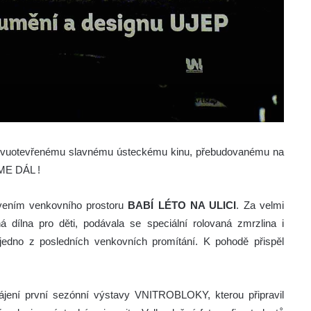
znovuotevřenému slavnému ústeckému kinu, přebudovanému na
DEME DÁL !
živením venkovního prostoru
BABÍ LÉTO NA ULICI
. Za velmi
á dílna pro děti, podávala se speciální rolovaná zmrzlina i
 jedno z posledních venkovních promítání. K pohodě přispěl
hájení první sezónní výstavy VNITROBLOKY, kterou připravil