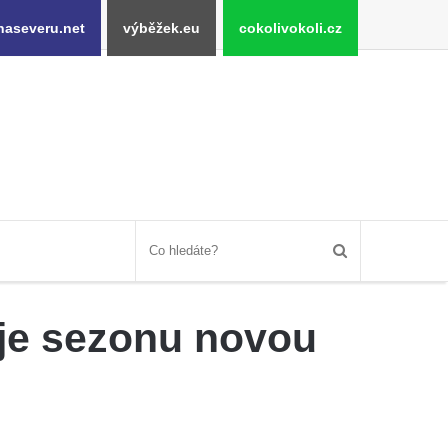
naseveru.net
výběžek.eu
cokolivokoli.cz
uje sezonu novou